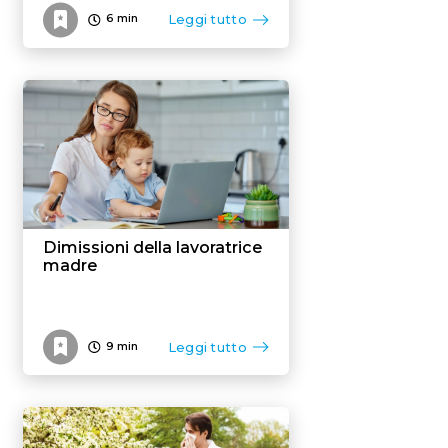
Leggi tutto
6
min
Dimissioni della lavoratrice
madre
Leggi tutto
9
min