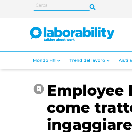
Mondo HR
Trend del lavoro
Aiuti 
Employee 
come tratt
ingaggiare 