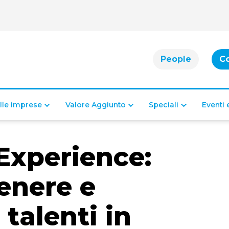
People
C
alle imprese
Valore Aggiunto
Speciali
Eventi
Experience:
enere e
talenti in