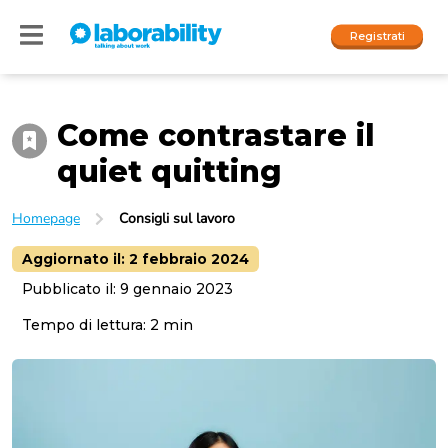
Registrati
Come contrastare il
Accedi
quiet quitting
I nostri social
Homepage
Consigli sul lavoro
People
Aggiornato il:
2 febbraio 2024
Company
Pubblicato il:
9 gennaio 2023
Tempo di lettura:
2
min