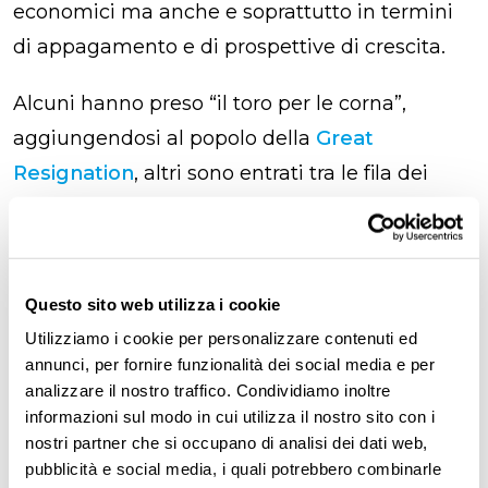
economici ma anche e soprattutto in termini
di appagamento e di prospettive di crescita.
Alcuni hanno preso “il toro per le corna”,
aggiungendosi al popolo della
Great
Resignation
, altri sono entrati tra le fila dei
quiet quitters. C’è poi un’
altra interpretazione
,
che vede questi lavoratori semplicemente
come
più pigri e svogliati
, e per questo più
Questo sito web utilizza i cookie
propensi a fare solo il minimo indispensabile.
Utilizziamo i cookie per personalizzare contenuti ed
annunci, per fornire funzionalità dei social media e per
analizzare il nostro traffico. Condividiamo inoltre
Formazione e wellbeing
informazioni sul modo in cui utilizza il nostro sito con i
come antidoto alla
nostri partner che si occupano di analisi dei dati web,
pubblicità e social media, i quali potrebbero combinarle
disaffezione