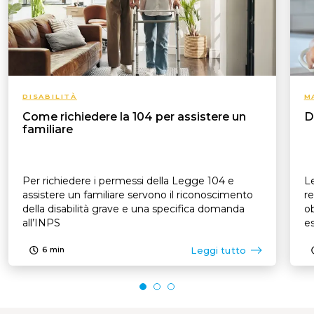
DISABILITÀ
M
Come richiedere la 104 per assistere un
D
familiare
Per richiedere i permessi della Legge 104 e
Le
assistere un familiare servono il riconoscimento
re
della disabilità grave e una specifica domanda
ob
all’INPS
es
p
Leggi tutto
6
min