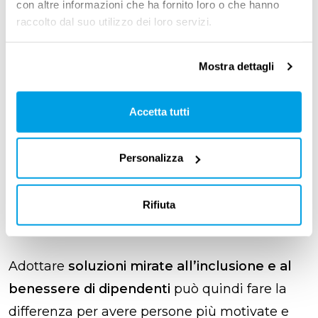
con altre informazioni che ha fornito loro o che hanno
raccolto dal suo utilizzo dei loro servizi.
Rimane un grande punto: come arginare
questo fenomeno? Sicuramente il primo passo
Mostra dettagli
è
ascoltare le esigenze dei lavoratori
, perché
ignorarle è solo controproducente.
Accetta tutti
Come segnalato anche dall’
Employer Brand
Personalizza
Research 2022
di Randstad
, al primo posto tra
i driver più importanti nella scelta di un datore
Rifiuta
di lavoro c’è l’
atmosfera piacevole
, al secondo
posto un
buon work life balance
.
Adottare
soluzioni mirate all’inclusione e al
benessere di dipendenti
può quindi fare la
differenza per avere persone più motivate e