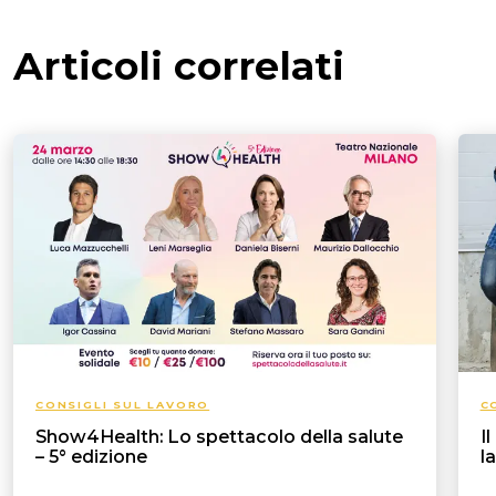
Articoli correlati
CONSIGLI SUL LAVORO
C
Show4Health: Lo spettacolo della salute
I
– 5° edizione
l