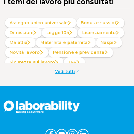
I temi del lavoro più consultati
Assegno unico universale
Bonus e sussidi
Dimissioni
Legge 104
Licenziamento
Malattia
Maternità e paternità
Naspi
Novità lavoro
Pensione e previdenza
Sicurezza sul lavoro
TFR
Vedi tutti
Welfare aziendale