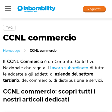
Registrati
TAG
CCNL commercio
Accedi
I nostri social
Homepage
CCNL commercio
People
Il
CCNL Commercio
è un
Contratto Collettivo
Nazionale che
regola il
lavoro subordinato
di tutte
Company
le addette e gli addetti di
aziende del settore
terziario
, del commercio, di distribuzione e servizi.
CCNL commercio
: scopri tutti i
nostri articoli dedicati