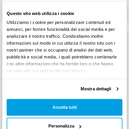
Leggi tutto
4
min
Questo sito web utilizza i cookie
Utilizziamo i cookie per personalizzare contenuti ed
annunci, per fornire funzionalità dei social media e per
analizzare il nostro traffico. Condividiamo inoltre
informazioni sul modo in cui utilizza il nostro sito con i
nostri partner che si occupano di analisi dei dati web,
pubblicità e social media, i quali potrebbero combinarle
con altre informazioni che ha fornito loro o che hanno
raccolto dal suo utilizzo dei loro servizi.
Mostra dettagli
Accetta tutti
DIRITTI E DOVERI DEI LAVORATORI
Sindacato: tutto quello che c’è da
sapere
Personalizza