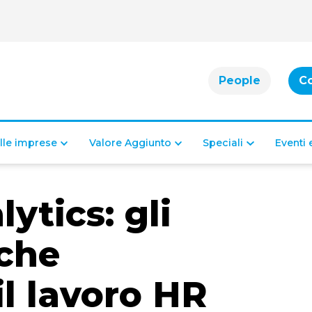
People
C
alle imprese
Valore Aggiunto
Speciali
Eventi
ytics: gli
che
l lavoro HR