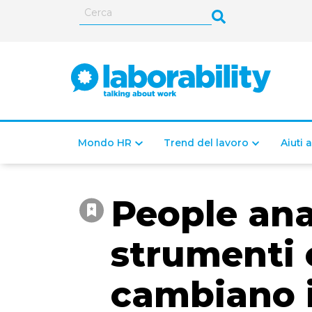
Mondo HR
Trend del lavoro
Aiuti 
People anal
strumenti 
cambiano i