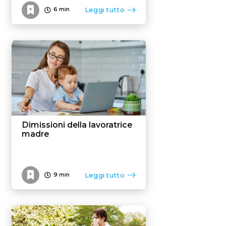
Leggi tutto
6
min
Dimissioni della lavoratrice
madre
Leggi tutto
9
min