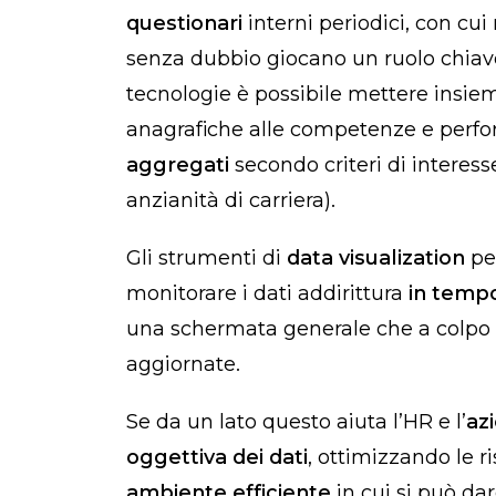
questionari
interni periodici, con cui
senza dubbio giocano un ruolo chiav
tecnologie è possibile mettere insie
anagrafiche alle competenze e perf
aggregati
secondo criteri di interes
anzianità di carriera).
Gli strumenti di
data visualization
pe
monitorare i dati addirittura
in temp
una schermata generale che a colpo 
aggiornate.
Se da un lato questo aiuta l’HR e l’
az
oggettiva dei dati
, ottimizzando le ri
ambiente efficiente
in cui si può da