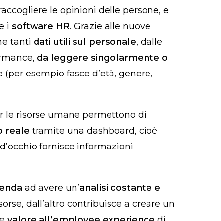
 raccogliere le opinioni delle persone, e
e i
software HR
. Grazie alle nuove
me tanti
dati utili sul personale
, dalle
ormance,
da leggere singolarmente o
se (per esempio fasce d’età, genere,
r le risorse umane permettono di
o reale
tramite una dashboard, cioè
d’occhio fornisce informazioni
ienda
ad avere un’
analisi costante e
sorse, dall’altro contribuisce a creare un
re
valore all’employee experience
di