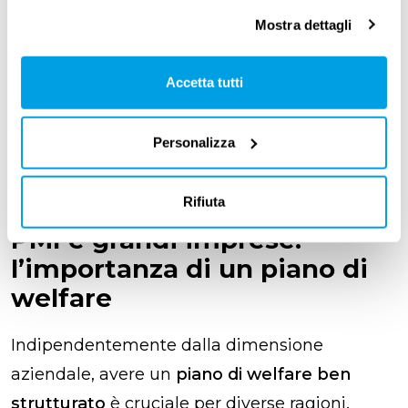
Questo potrebbe essere dovuto al fatto che
in
Mostra dettagli
una grande impresa il welfare non si ferma
al portale di flexible benefits
, ma viene
Accetta tutti
approcciato in una
logica olistica
attraverso la
messa a disposizione di
servizi anche extra
Personalizza
piattaforma per i lavoratori
.
Rifiuta
PMI e grandi imprese:
l’importanza di un piano di
welfare
Indipendentemente dalla dimensione
aziendale, avere un
piano di welfare ben
strutturato
è cruciale per diverse ragioni.