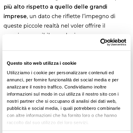
più alto rispetto a quello delle grandi
imprese
, un dato che riflette l’impegno di
queste piccole realtà nel voler offrire il
massimo possibile con le risorse a
disposizione. Nello specifico, secondo i dati
dell’Osservatorio nelle
PMI
il
credito medio on
Questo sito web utilizza i cookie
top
erogato nel 2023 è stato pari a
920 euro
,
il
Utilizziamo i cookie per personalizzare contenuti ed
57% in più rispetto
all’importo mediamente
annunci, per fornire funzionalità dei social media e per
erogato in una
grande impresa (590 euro)
.
analizzare il nostro traffico. Condividiamo inoltre
informazioni sul modo in cui utilizza il nostro sito con i
Anche rispetto alla conversione del
premio di
nostri partner che si occupano di analisi dei dati web,
risultato
vediamo che
nelle PMI
, dove
pubblicità e social media, i quali potrebbero combinarle
con altre informazioni che ha fornito loro o che hanno
presente,
si tende a convertire un importo
raccolto dal suo utilizzo dei loro servizi.
maggiore
(+11%) rispetto alle grandi imprese.