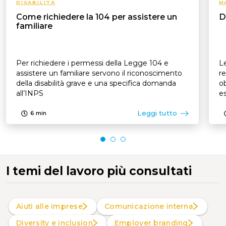
DISABILITÀ
M
Come richiedere la 104 per assistere un
D
familiare
Per richiedere i permessi della Legge 104 e
Le
assistere un familiare servono il riconoscimento
re
della disabilità grave e una specifica domanda
ob
all’INPS
es
p
Leggi tutto
6
min
I temi del lavoro più consultati
Aiuti alle imprese
Comunicazione interna
Diversity e inclusion
Employer branding