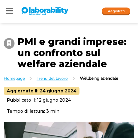
Registrati
PMI e grandi imprese:
Accedi
un confronto sul
I nostri social
welfare aziendale
People
Homepage
Trend del lavoro
Wellbeing aziendale
Company
Aggiornato il:
24 giugno 2024
Pubblicato il:
12 giugno 2024
Tempo di lettura:
3
min