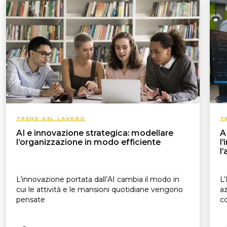
TREND DEL LAVORO
T
AI e innovazione strategica: modellare
A
l’organizzazione in modo efficiente
l
l
L’innovazione portata dall’AI cambia il modo in
L’
cui le attività e le mansioni quotidiane vengono
az
pensate
c