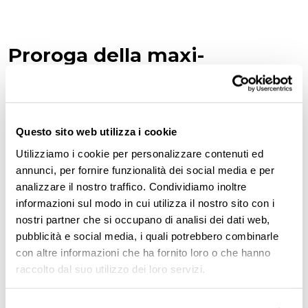
Proroga della maxi-
deduzione del costo del
lavoro in presenza di nuove
assunzioni
Questo sito web utilizza i cookie
Utilizziamo i cookie per personalizzare contenuti ed
Per il
2025
, è stata
prorogata un’ulteriore
annunci, per fornire funzionalità dei social media e per
agevolazione per le imprese
, già introdotta
analizzare il nostro traffico. Condividiamo inoltre
dalla precedente
Legge di Bilancio
, per
informazioni sul modo in cui utilizza il nostro sito con i
nostri partner che si occupano di analisi dei dati web,
incentivare le
assunzioni stabili
, anche di
pubblicità e social media, i quali potrebbero combinarle
giovani disoccupati
.
con altre informazioni che ha fornito loro o che hanno
raccolto dal suo utilizzo dei loro servizi.
Questa misura consente alle aziende di
beneficiare di una
deduzione fiscale ai fini