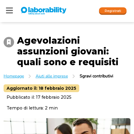
Registrati
Agevolazioni
Accedi
assunzioni giovani:
I nostri social
quali sono e requisiti
People
Homepage
Aiuti alle imprese
Sgravi contributivi
Company
Aggiornato il:
18 febbraio 2025
Pubblicato il:
17 febbraio 2025
Tempo di lettura:
2
min