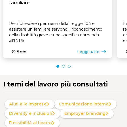
familiare
Per richiedere i permessi della Legge 104 e
Le
assistere un familiare servono il riconoscimento
re
della disabilità grave e una specifica domanda
ob
all’INPS
es
p
Leggi tutto
6
min
I temi del lavoro più consultati
Aiuti alle imprese
Comunicazione interna
Diversity e inclusion
Employer branding
Flessibilità al lavoro