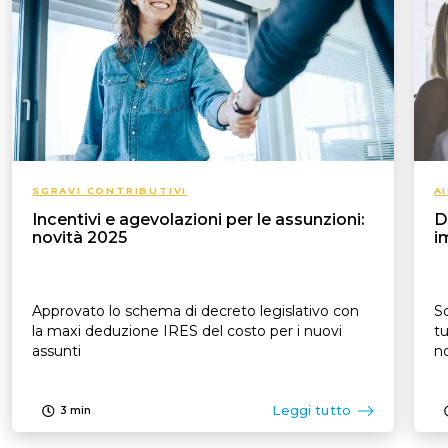
SGRAVI CONTRIBUTIVI
A
Incentivi e agevolazioni per le assunzioni:
D
novità 2025
i
Approvato lo schema di decreto legislativo con
Sc
la maxi deduzione IRES del costo per i nuovi
tu
assunti
no
Leggi tutto
3
min