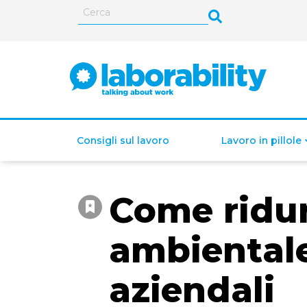
Consigli sul lavoro
Lavoro in pillole
Come ridur
ISEE (Indicatore della
Situazione Economica
ambientale
Equivalente)
aziendali
Lavoro autonomo