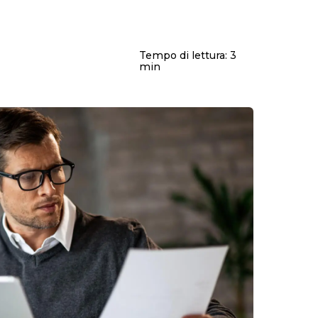
Maternità e paternità
Contributi
Malattia
Fondo pensione
Disabilità
Prepensionamento
Infortunio sul lavoro
Tempo di lettura:
3
Mobbing sul lavoro
min
Enti bilaterali