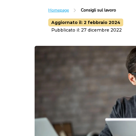
Lavoro subordinato
Homepage
Consigli sul lavoro
Orario di lavoro
Trasferta
Luogo di lavoro
Aggiornato il:
2 febbraio 2024
Licenziamento
Pubblicato il:
27 dicembre 2022
Dimissioni