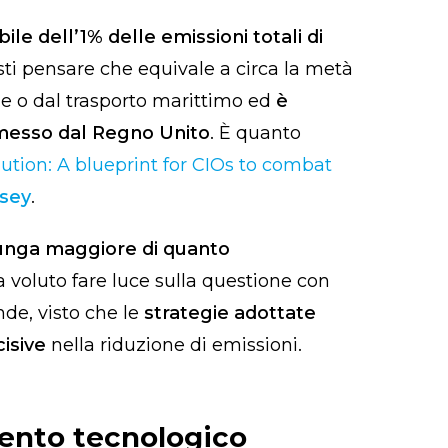
le dell’1% delle emissioni totali di
ti pensare che equivale a circa la metà
ne o dal trasporto marittimo ed
è
emesso dal Regno Unito
. È quanto
lution: A blueprint for CIOs to combat
sey
.
lunga maggiore di quanto
 voluto fare luce sulla questione con
ende, visto che le
strategie adottate
isive
nella riduzione di emissioni.
mento tecnologico