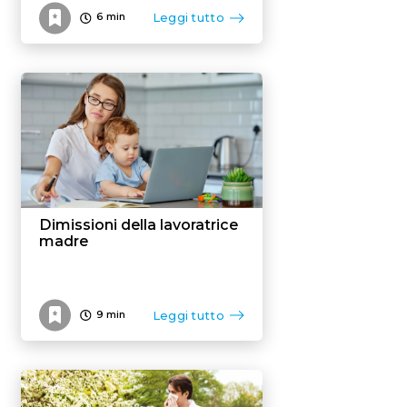
Leggi tutto
6
min
Dimissioni della lavoratrice
madre
Leggi tutto
9
min