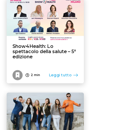
Flexible benefit
Show4Health: Lo
spettacolo della salute – 5°
edizione
Leggi tutto
2
min