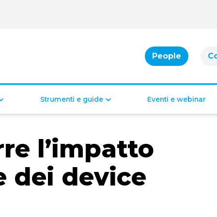
People
C
Strumenti e guide
Eventi e webinar
Cassa integrazione
Bonus per famiglie
re l’impatto
Indennità di disoccupazione
Bonus per la casa
Bonus per il lavoro
Bonus di inclusione
 dei device
Diritti e doveri dei lavoratori