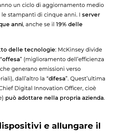
hanno un ciclo di aggiornamento medio
e le stampanti di cinque anni. I
server
nque anni
, anche se il
19% delle
tto delle tecnologie
: McKinsey divide
“
offesa
” (miglioramento dell’efficienza
à che generano emissioni verso
ali), dall’altro la “
difesa
”. Quest’ultima
Chief Digital Innovation Officer, cioè
e)
può adottare nella propria azienda
.
spositivi e allungare il