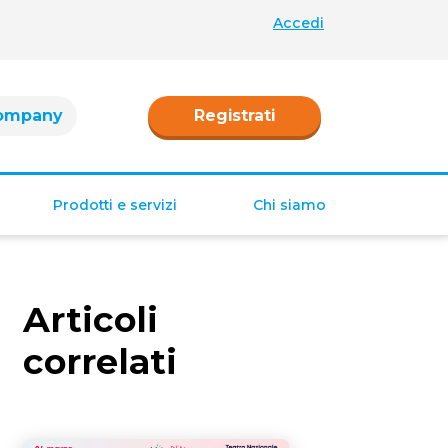
Accedi
ompany
Registrati
Prodotti e servizi
Chi siamo
Retribuzione
Ferie e permessi
Articoli
Tredicesima e
Quattordicesima
correlati
TFR
Fringe benefit