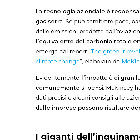
La
tecnologia aziendale è responsabi
gas serra
. Se può sembrare poco, bas
delle emissioni prodotte dall’aviazio
l’equivalente del carbonio totale 
emerge dal report “
The green It revo
climate change
”, elaborato da
McKin
Evidentemente, l’impatto è
di gran 
comunemente si pensi
. McKinsey ha
dati precisi e alcuni consigli alle azi
dalle imprese possono risultare dec
I giganti dell’inquina