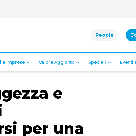
People
C
alle imprese
Valore Aggiunto
Speciali
Eventi
ggezza e
i
rsi per una