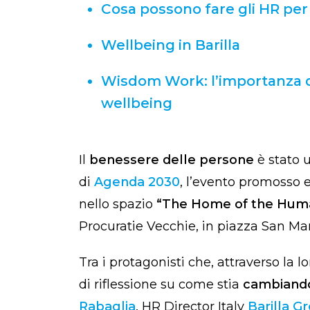
Cosa possono fare gli HR per
Wellbeing in Barilla
Wisdom Work: l’importanza di
wellbeing
Il
benessere delle persone
è stato u
di
Agenda 2030
, l’evento promosso 
nello spazio
“The Home of the Huma
Procuratie Vecchie, in piazza San Ma
Tra i protagonisti che, attraverso la 
di riflessione su come stia
cambiando
Rabaglia
, HR Director Italy
Barilla G