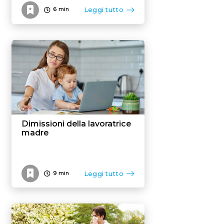
Leggi tutto
6
min
Dimissioni della lavoratrice
madre
Leggi tutto
9
min