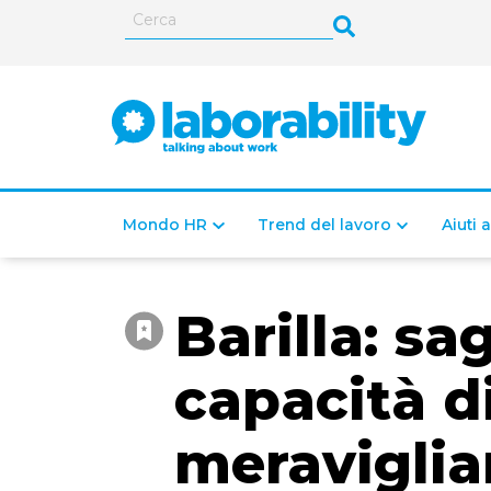
Mondo HR
Trend del lavoro
Aiuti 
Barilla: sa
capacità d
meraviglia