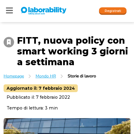
Registrati
FITT, nuova policy con
Accedi
smart working 3 giorni
I nostri social
a settimana
People
Homepage
Mondo HR
Storie di lavoro
Company
Aggiornato il:
7 febbraio 2024
Pubblicato il:
7 febbraio 2022
Tempo di lettura:
3
min