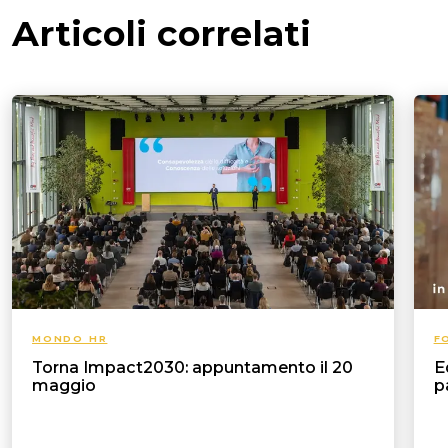
Articoli correlati
MONDO HR
F
Torna Impact2030: appuntamento il 20
E
maggio
p