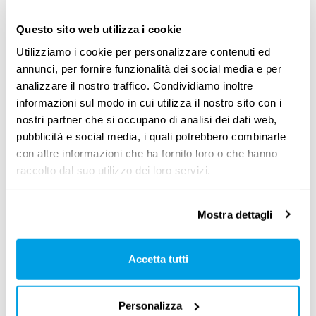
L’importanza dei rapporti
umani e la corretta gestione
Questo sito web utilizza i cookie
delle riunioni
Utilizziamo i cookie per personalizzare contenuti ed
annunci, per fornire funzionalità dei social media e per
«Lo smart working sperimentato
negli ultimi
analizzare il nostro traffico. Condividiamo inoltre
informazioni sul modo in cui utilizza il nostro sito con i
due anni
» continua l’HR Director «è stato un
nostri partner che si occupano di analisi dei dati web,
dovere di protezione più che una scelta per
pubblicità e social media, i quali potrebbero combinarle
il work life balance
. Ma ci ha permesso di
con altre informazioni che ha fornito loro o che hanno
raccolto dal suo utilizzo dei loro servizi.
concentrarci sui valori da tenere ben saldi e
sulle nuove competenze necessarie. La nostra
Mostra dettagli
nuova policy
permette di lavorare da casa per
3 giorni su 5, ma
pone l’accento sui due che
Accetta tutti
invece si passano in ufficio
, perché quel
tempo è fondamentale.
Coltivare le relazioni
Personalizza
umane, trovare del tempo per vedere i propri