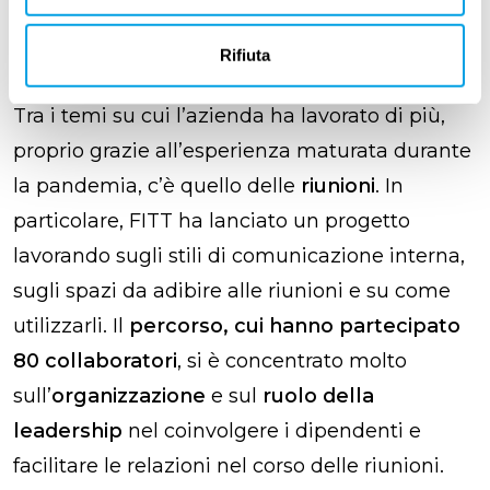
responsabili e gli altri colleghi,
vivere il proprio
Rifiuta
ambiente di lavoro
è importantissimo».
Tra i temi su cui l’azienda ha lavorato di più,
proprio grazie all’esperienza maturata durante
la pandemia, c’è quello delle
riunioni
. In
particolare, FITT ha lanciato un progetto
lavorando sugli stili di comunicazione interna,
sugli spazi da adibire alle riunioni e su come
utilizzarli. Il
percorso, cui hanno partecipato
80 collaboratori
, si è concentrato molto
sull’
organizzazione
e sul
ruolo della
leadership
nel coinvolgere i dipendenti e
facilitare le relazioni nel corso delle riunioni.