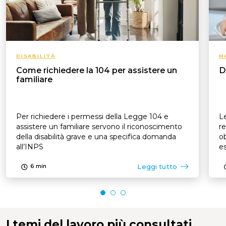
DISABILITÀ
M
Come richiedere la 104 per assistere un
D
familiare
Per richiedere i permessi della Legge 104 e
Le
assistere un familiare servono il riconoscimento
re
della disabilità grave e una specifica domanda
ob
all’INPS
es
p
Leggi tutto
6
min
I temi del lavoro più consultati