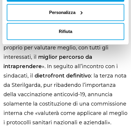
salute dei dipendenti
e delle loro famiglie
deve essere salvaguardato
al pari del diritto
Personalizza
al lavoro di ognuno. Si è scritto che
sarà
avviato un tavolo di discussione
al riguardo
Rifiuta
con le RSU aziendali e con il medico del lavoro
proprio per valutare meglio, con tutti gli
interessati, il
miglior percorso da
intraprendere
». In seguito all’incontro con i
sindacati, il
dietrofront definitivo
: la terza nota
da Sterilgarda, pur ribadendo l’importanza
della vaccinazione anticovid-19, annuncia
solamente la costituzione di una commissione
interna che «valuterà come applicare al meglio
i protocolli sanitari nazionali e aziendali».