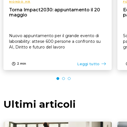
MONDO HR
F
Torna Impact2030: appuntamento il 20
E
maggio
p
Nuovo appuntamento per il grande evento di
So
laborability: attese 600 persone a confronto su
pa
AI, Diritto e futuro del lavoro
Leggi tutto
2
min
Ultimi articoli