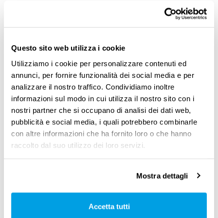
lavorativa». Una presa di posizione che ha
scatenato l’ira dei no vax
, che hanno
tempestato di commenti negativi il
profilo
Questo sito web utilizza i cookie
Facebook
dell’azienda.
Utilizziamo i cookie per personalizzare contenuti ed
annunci, per fornire funzionalità dei social media e per
analizzare il nostro traffico. Condividiamo inoltre
La rettifica di Sterilgarda e il
informazioni sul modo in cui utilizza il nostro sito con i
nostri partner che si occupano di analisi dei dati web,
passo indietro
pubblicità e social media, i quali potrebbero combinarle
con altre informazioni che ha fornito loro o che hanno
Visto il clamore sollevato, Sterilgarda si è
raccolto dal suo utilizzo dei loro servizi.
affrettata a rendere pubblica una
seconda
nota
, per precisare che «
in nessuna parte del
Mostra dettagli
testo si è mai minacciato di licenziare alcuno
.
Abbiamo fatto presente che il
diritto alla
Accetta tutti