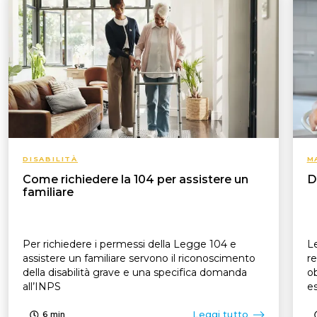
DISABILITÀ
M
Come richiedere la 104 per assistere un
D
familiare
Per richiedere i permessi della Legge 104 e
Le
assistere un familiare servono il riconoscimento
re
della disabilità grave e una specifica domanda
ob
all’INPS
es
p
Leggi tutto
6
min