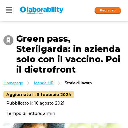
Registrati
Green pass,
Accedi
Sterilgarda: in azienda
I nostri social
solo con il vaccino. Poi
People
il dietrofront
Company
Homepage
Mondo HR
Storie di lavoro
Aggiornato il:
5 febbraio 2024
Pubblicato il:
16 agosto 2021
Tempo di lettura:
2
min