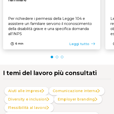
Per richiedere i permessi della Legge 104 e
Le
assistere un familiare servono il riconoscimento
re
della disabilità grave e una specifica domanda
ob
all’INPS
es
p
Leggi tutto
6
min
I temi del lavoro più consultati
Aiuti alle imprese
Comunicazione interna
Diversity e inclusion
Employer branding
Flessibilità al lavoro