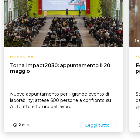
MONDO HR
F
Torna Impact2030: appuntamento il 20
E
maggio
p
Nuovo appuntamento per il grande evento di
So
laborability: attese 600 persone a confronto su
pa
AI, Diritto e futuro del lavoro
Leggi tutto
2
min