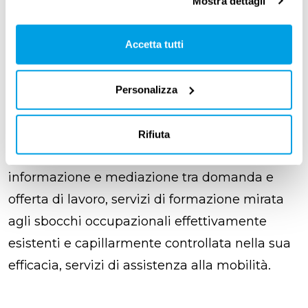
non col difendere la persona dal mercato, ma
Mostra dettagli
col rafforzarne la posizione nel mercato.
Dunque col
potenziare i servizi essenziali per
Accetta tutti
aumentare la possibilità di scelta
delle
persone
e soprattutto garantirla a tutti
:
Personalizza
servizi di orientamento scolastico e
professionale come “primo anello della
Rifiuta
catena”, servizi moderni e non burocratici di
informazione e mediazione tra domanda e
offerta di lavoro, servizi di formazione mirata
agli sbocchi occupazionali effettivamente
esistenti e capillarmente controllata nella sua
efficacia, servizi di assistenza alla mobilità.