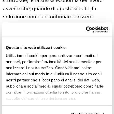
strutturale). E la stessa economia del lavoro
avverte che, quando di questo si tratti,
la
soluzione
non può continuare a essere
perseguita col difendere le persone dal
mercato, cioè col sostituire alla loro autonomia
negoziale l’imposizione di modelli rigidi
Questo sito web utilizza i cookie
preconfezionati di rapporto contrattuale,
Utilizziamo i cookie per personalizzare contenuti ed
secondo il paradigma dell’ordinamento
annunci, per fornire funzionalità dei social media e per
protettivo originario, ma deve essere
analizzare il nostro traffico. Condividiamo inoltre
perseguita col
correggere il difetto di
informazioni sul modo in cui utilizza il nostro sito con i
nostri partner che si occupano di analisi dei dati web,
informazione, formazione e mobilità
che
pubblicità e social media, i quali potrebbero combinarle
tipicamente impedisce alla persona di trarre
con altre informazioni che ha fornito loro o che hanno
profitto dalle alternative occupazionali che
raccolto dal suo utilizzo dei loro servizi.
effettivamente le si offrirebbero. In altre parole: