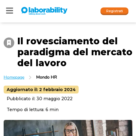
Registrati
Il rovesciamento del
Accedi
paradigma del mercato
I nostri social
del lavoro
People
Homepage
Mondo HR
Company
Aggiornato il:
2 febbraio 2024
Pubblicato il:
30 maggio 2022
Tempo di lettura:
6
min