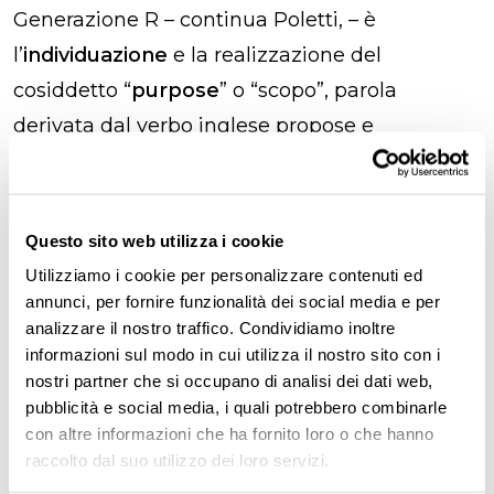
Generazione R – continua Poletti, – è
l’
individuazione
e la realizzazione del
cosiddetto “
purpose
” o “scopo”, parola
derivata dal verbo inglese propose e
traducibile in italiano come “proporre”. La
“proposta” o stella polare dei nuovi manager è
la
creazione responsabile di un futuro
Questo sito web utilizza i cookie
sostenibile
, che metta al centro del fare
Utilizziamo i cookie per personalizzare contenuti ed
impresa l’impatto sociale.
annunci, per fornire funzionalità dei social media e per
analizzare il nostro traffico. Condividiamo inoltre
informazioni sul modo in cui utilizza il nostro sito con i
Per concretizzare tutto ciò, ai tempi
nostri partner che si occupano di analisi dei dati web,
dell’innovazione senza frontiere, è
necessario
pubblicità e social media, i quali potrebbero combinarle
fare gioco di squadra
. Nessun professionista e
con altre informazioni che ha fornito loro o che hanno
raccolto dal suo utilizzo dei loro servizi.
nessuna organizzazione possono affermare di