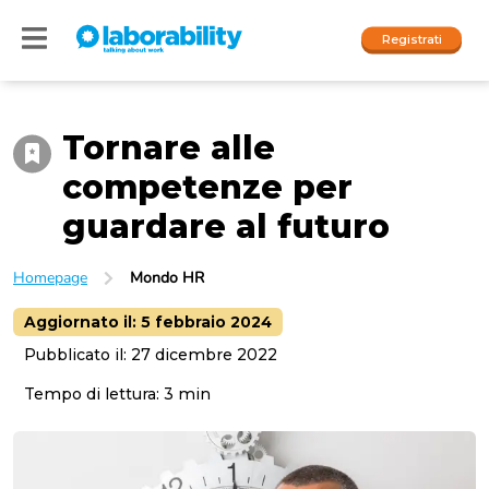
Registrati
Tornare alle
Accedi
competenze per
I nostri social
guardare al futuro
People
Homepage
Mondo HR
Company
Aggiornato il:
5 febbraio 2024
Pubblicato il:
27 dicembre 2022
Tempo di lettura:
3
min