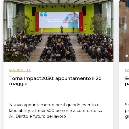
MONDO HR
F
Torna Impact2030: appuntamento il 20
E
maggio
p
Nuovo appuntamento per il grande evento di
So
laborability: attese 600 persone a confronto su
pa
AI, Diritto e futuro del lavoro