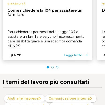
DISABILITÀ
M
Come richiedere la 104 per assistere un
D
familiare
Per richiedere i permessi della Legge 104 e
Le
assistere un familiare servono il riconoscimento
re
della disabilità grave e una specifica domanda
ob
all’INPS
es
p
Leggi tutto
6
min
I temi del lavoro più consultati
Aiuti alle imprese
Comunicazione interna