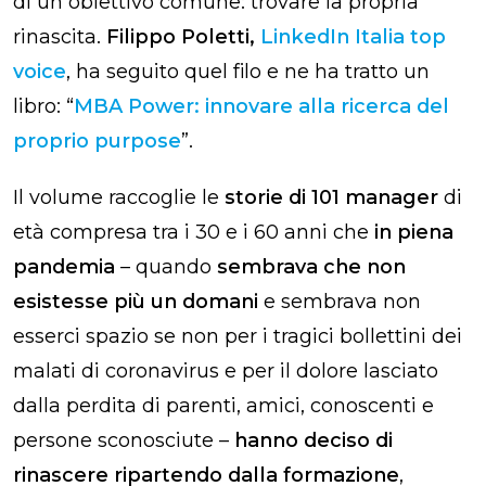
di un obiettivo comune: trovare la propria
rinascita.
Filippo Poletti,
LinkedIn Italia top
voice
, ha seguito quel filo e ne ha tratto un
libro: “
MBA Power: innovare alla ricerca del
proprio purpose
”.
Il volume raccoglie le
storie di 101 manager
di
età compresa tra i 30 e i 60 anni che
in piena
pandemia
– quando
sembrava che non
esistesse più un domani
e sembrava non
esserci spazio se non per i tragici bollettini dei
malati di coronavirus e per il dolore lasciato
dalla perdita di parenti, amici, conoscenti e
persone sconosciute –
hanno deciso di
rinascere ripartendo dalla formazione
,