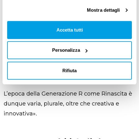
avere tutto il sapere del mondo necessario per
Mostra dettagli
conquistare la terra promessa della crescita
sostenibile.
Accetta tutti
Il
futuro sarà in grado di soddisfare le nostre
necessità
, senza compromettere quelle di chi
Personalizza
verrà dopo di noi,
se sapremo attingere alla
conoscenza diffusa
, quella che gli
Rifiuta
anglosassoni chiamano il “saper dove”.
L’epoca della Generazione R come Rinascita è
dunque varia, plurale, oltre che creativa e
innovativa».