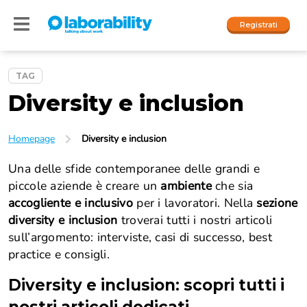
Registrati
TAG
Diversity e inclusion
Accedi
I nostri social
Homepage
Diversity e inclusion
People
Una delle sfide contemporanee delle grandi e
piccole aziende è creare un
ambiente
che sia
Company
accogliente e inclusivo
per i lavoratori. Nella
s
ezione
diversity e inclusion
troverai tutti i nostri articoli
sull’argomento: interviste, casi di successo, best
practice e consigli.
Diversity e inclusion
: scopri tutti i