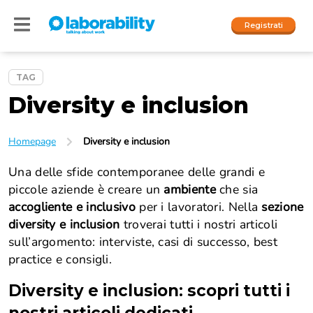
Registrati
TAG
Diversity e inclusion
Accedi
I nostri social
Homepage
Diversity e inclusion
People
Una delle sfide contemporanee delle grandi e
piccole aziende è creare un
ambiente
che sia
Company
accogliente e inclusivo
per i lavoratori. Nella
s
ezione
diversity e inclusion
troverai tutti i nostri articoli
sull’argomento: interviste, casi di successo, best
practice e consigli.
Diversity e inclusion
: scopri tutti i