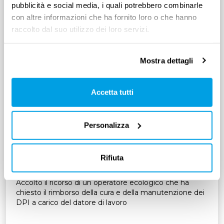
pubblicità e social media, i quali potrebbero combinarle
con altre informazioni che ha fornito loro o che hanno
raccolto dal suo utilizzo dei loro servizi.
Mostra dettagli
Accetta tutti
DIRITTI E DOVERI DEI LAVORATORI
Personalizza
Manutenzione DPI: su chi ricadono
gli oneri per il lavaggio dei dispositivi
Rifiuta
di protezione individuale
Accolto il ricorso di un operatore ecologico che ha
chiesto il rimborso della cura e della manutenzione dei
DPI a carico del datore di lavoro