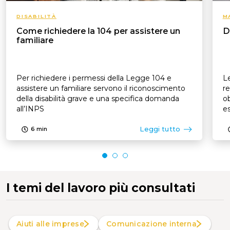
DISABILITÀ
M
Come richiedere la 104 per assistere un
D
familiare
Per richiedere i permessi della Legge 104 e
Le
assistere un familiare servono il riconoscimento
re
della disabilità grave e una specifica domanda
ob
all’INPS
es
p
Leggi tutto
6
min
I temi del lavoro più consultati
Aiuti alle imprese
Comunicazione interna