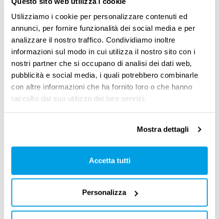
Questo sito web utilizza i cookie
migliorare l’efficienza termica della propria
Utilizziamo i cookie per personalizzare contenuti ed
abitazione il primo passo è agire
annunci, per fornire funzionalità dei social media e per
sull’
isolamento
e il
cappotto termico è lo
analizzare il nostro traffico. Condividiamo inoltre
informazioni sul modo in cui utilizza il nostro sito con i
strumento più efficace
. Non si tratta, come
nostri partner che si occupano di analisi dei dati web,
alcuni pensano, solo di un rivestimento ma di
pubblicità e social media, i quali potrebbero combinarle
un
sistema integrato che può portare
,
con altre informazioni che ha fornito loro o che hanno
raccolto dal suo utilizzo dei loro servizi.
soprattutto se accompagnato dal cambio
finestre, a un
risparmio in bolletta del 60 o
Mostra dettagli
70%
”.
“In più ‒ continua Casiraghi ‒ l’isolamento è
Accetta tutti
efficace non solo in inverno ma anche in
estate
, perché appunto isola la casa dal
Personalizza
cambiamento di temperatura esterno. Il
costo