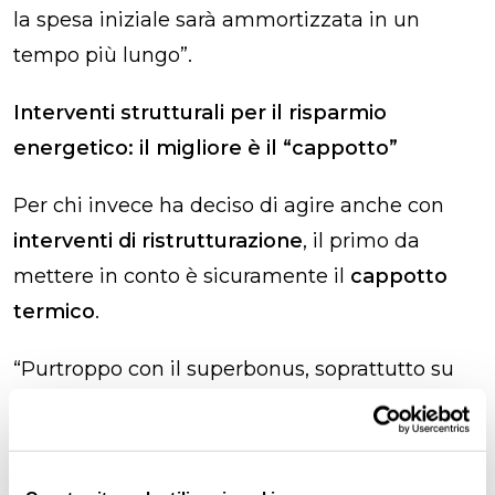
la spesa iniziale sarà ammortizzata in un
tempo più lungo”.
Interventi strutturali per il risparmio
energetico: il migliore è il “cappotto”
Per chi invece ha deciso di agire anche con
interventi di ristrutturazione
, il primo da
mettere in conto è sicuramente il
cappotto
termico
.
“Purtroppo con il superbonus, soprattutto su
questo tipo di intervento, c’è stata una
bolla
speculativa
con costi lievitati a dismisura
rispetto ad alcuni anni fa. Ciononostante, per