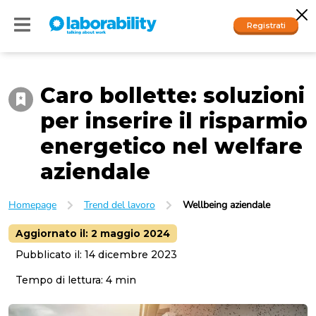
Registrati
Caro bollette: soluzioni
Accedi
per inserire il risparmio
I nostri social
energetico nel welfare
People
aziendale
Company
Homepage
Trend del lavoro
Wellbeing aziendale
Aggiornato il:
2 maggio 2024
Pubblicato il:
14 dicembre 2023
Tempo di lettura:
4
min