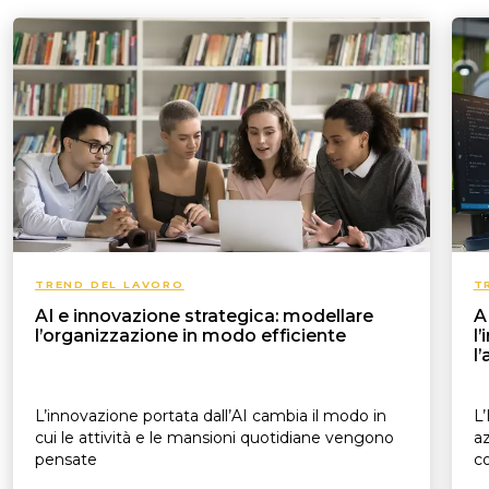
TREND DEL LAVORO
T
AI e innovazione strategica: modellare
A
l’organizzazione in modo efficiente
l
l
L’innovazione portata dall’AI cambia il modo in
L’
cui le attività e le mansioni quotidiane vengono
az
pensate
c