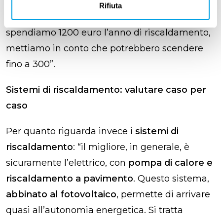
iniziale
di questo intervento
non deve
Rifiuta
spaventare
, perché conviene sempre: se oggi
spendiamo 1200 euro l’anno di riscaldamento,
mettiamo in conto che potrebbero scendere
fino a 300”.
Sistemi di riscaldamento: valutare caso per
caso
Per quanto riguarda invece i
sistemi di
riscaldamento
: “il migliore, in generale, è
sicuramente l’elettrico, con
pompa di calore e
riscaldamento a pavimento
. Questo sistema,
abbinato al fotovoltaico
, permette di arrivare
quasi all’autonomia energetica. Si tratta