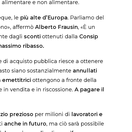
e alimentare e non alimentare.
eque, le
più alte d’Europa
. Parliamo del
ono», affermò
Alberto Frausin
, «È un
te dagli
sconti
ottenuti dalla
Consip
massimo ribasso.
e di acquisto pubblica riesce a ottenere
 pasto siano sostanzialmente
annullati
 emettitrici
ottengono a fronte della
e in vendita e in riscossione.
A pagare il
izio prezioso
per milioni di
lavoratori e
ti
anche in futuro
, ma ciò sarà possibile