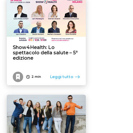
Flexible benefit
Show4Health: Lo
spettacolo della salute – 5°
edizione
Leggi tutto
2
min