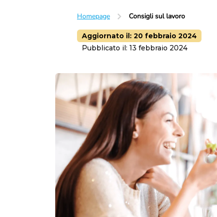
Lavoro subordinato
Homepage
Consigli sul lavoro
Orario di lavoro
Trasferta
Luogo di lavoro
Aggiornato il:
20 febbraio 2024
Licenziamento
Pubblicato il:
13 febbraio 2024
Dimissioni