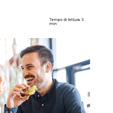
Maternità e paternità
Contributi
Malattia
Fondo pensione
Disabilità
Prepensionamento
Infortunio sul lavoro
Tempo di lettura:
3
Mobbing sul lavoro
min
Enti bilaterali