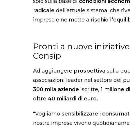
solo sulla base di
condizioni econom
radicale
dell’attuale sistema, che riv
imprese e ne mette a
rischio l’equi
Pronti a nuove iniziativ
Consip
Ad aggiungere
prospettiva
sulla qu
associazioni leader nel settore dei pu
300 mila aziende
iscritte,
1 milione d
oltre 40 miliardi di euro.
“Vogliamo
sensibilizzare i consumat
nostre imprese vivono quotidianamen