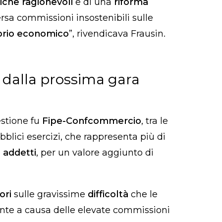
iche ragionevoli
e di una
riforma
ersa commissioni insostenibili sulle
librio economico
”, rivendicava Frausin.
e dalla prossima gara
estione fu
Fipe-Confcommercio
, tra le
bblici esercizi, che rappresenta più di
i addetti
, per un valore aggiunto di
ori
sulle gravissime
difficoltà
che le
te a causa delle elevate commissioni