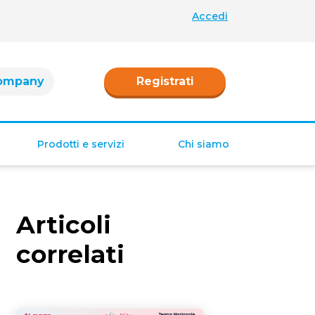
Accedi
ompany
Registrati
Prodotti e servizi
Chi siamo
Retribuzione
Ferie e permessi
Articoli
Tredicesima e
Quattordicesima
correlati
TFR
Fringe benefit