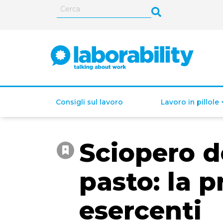
Consigli sul lavoro
Lavoro in pillole
Sciopero d
ISEE (Indicatore della
Situazione Economica
pasto: la p
Equivalente)
esercenti
Lavoro autonomo