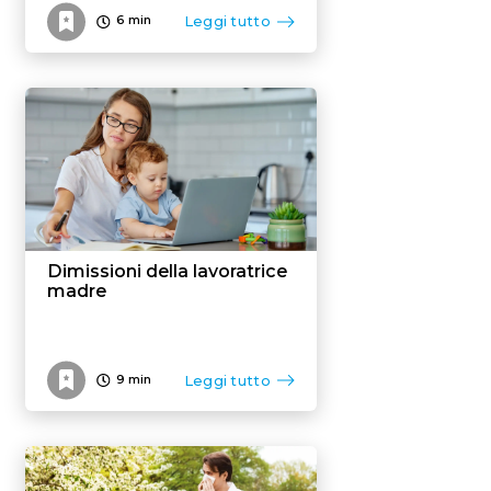
Leggi tutto
6
min
Dimissioni della lavoratrice
madre
Leggi tutto
9
min