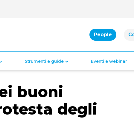
People
C
Strumenti e guide
Eventi e webinar
Cassa integrazione
Bonus per famiglie
ei buoni
Indennità di disoccupazione
Bonus per la casa
Bonus per il lavoro
Bonus di inclusione
rotesta degli
Diritti e doveri dei lavoratori