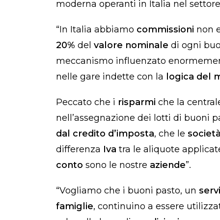
moderna operanti in Italia nel settor
“In Italia abbiamo
commissioni
non 
20%
del
valore nominale
di ogni bu
meccanismo influenzato enormemen
nelle gare indette con la
logica del 
Peccato che i
risparmi
che la central
nell’assegnazione dei lotti di buoni
dal credito d’imposta
, che le
società
differenza
Iva
tra le aliquote applicat
conto
sono le nostre
aziende
”.
“Vogliamo che i buoni pasto, un
serv
famiglie
, continuino a essere utilizza