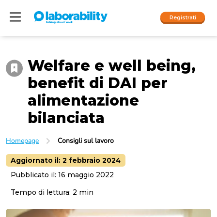
Registrati
Welfare e well being,
Accedi
benefit di DAI per
I nostri social
alimentazione
People
bilanciata
Company
Homepage
Consigli sul lavoro
Aggiornato il:
2 febbraio 2024
Pubblicato il:
16 maggio 2022
Tempo di lettura:
2
min