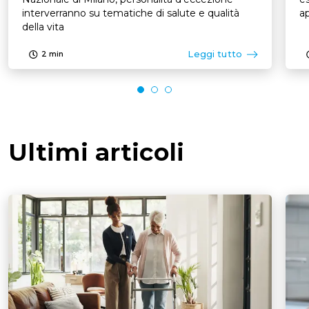
interverranno su tematiche di salute e qualità
ap
della vita
Leggi tutto
2
min
Ultimi articoli