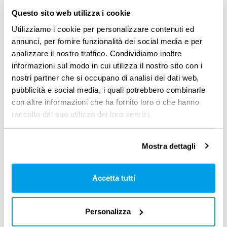
possiamo garantire il
servizio mensa
, o un
Questo sito web utilizza i cookie
servizio di fornitura di
prodotti selezionati
e
Utilizziamo i cookie per personalizzare contenuti ed
veicolati direttamente dall’
azienda
. La
annunci, per fornire funzionalità dei social media e per
distribuzione automatica
permette di
analizzare il nostro traffico. Condividiamo inoltre
informazioni sul modo in cui utilizza il nostro sito con i
adattare i servizi di
welfare
alle esigenze della
nostri partner che si occupano di analisi dei dati web,
popolazione aziendale, dividendola tra fasce di
pubblicità e social media, i quali potrebbero combinarle
utenti, e per tipologie di reparto”.
con altre informazioni che ha fornito loro o che hanno
raccolto dal suo utilizzo dei loro servizi.
Con una
spesa limitata
, l’azienda fornisce alla
persona un servizio che viene recepito
molto
Mostra dettagli
positivamente
: questo accresce l’
employer
branding
e l’
engagement
delle persone.
Accetta tutti
Diverse aziende hanno già aderito a questo
Personalizza
modello di welfare, che si presenta come uno