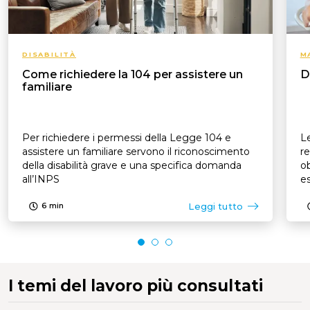
DISABILITÀ
M
Come richiedere la 104 per assistere un
D
familiare
Per richiedere i permessi della Legge 104 e
Le
assistere un familiare servono il riconoscimento
re
della disabilità grave e una specifica domanda
ob
all’INPS
es
p
Leggi tutto
6
min
I temi del lavoro più consultati