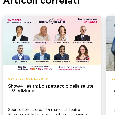
Articoli correlati
CONSIGLI SUL LAVORO
C
Show4Health: Lo spettacolo della salute
I
– 5° edizione
l
Sport e benessere: il 24 marzo, al Teatro
Il
Nazionale di Milano, personalità d’eccezione
es