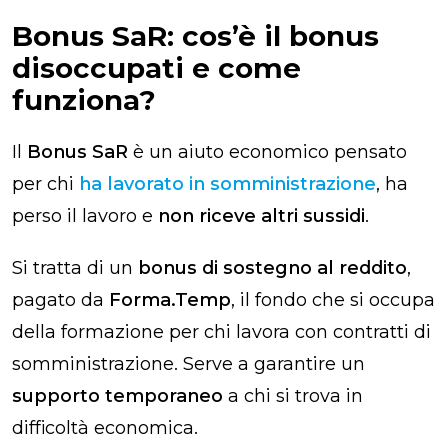
Bonus SaR: cos’è il bonus
disoccupati e come
funziona?
Il
Bonus SaR
è un aiuto economico pensato
per chi
ha
lavorato in somministrazione
, ha
perso il lavoro e
non riceve altri sussidi
.
Si tratta di un
bonus di sostegno al reddito
,
pagato da
Forma.Temp
, il fondo che si occupa
della formazione per chi lavora con contratti di
somministrazione. Serve a garantire un
supporto temporaneo
a chi si trova in
difficoltà economica.