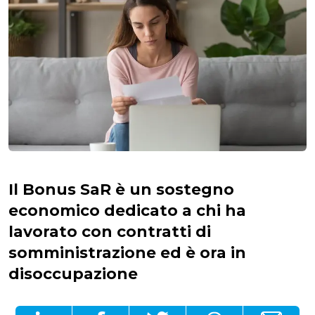
Il Bonus SaR è un sostegno
economico dedicato a chi ha
lavorato con contratti di
somministrazione ed è ora in
disoccupazione