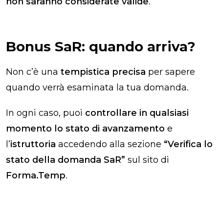
non saranno considerate valide
.
Bonus SaR: quando arriva?
Non c’è una
tempistica precisa
per sapere
quando verrà esaminata la tua domanda.
In ogni caso, puoi
controllare in qualsiasi
momento lo stato di avanzamento
e
l’
istruttoria
accedendo alla sezione
“Verifica lo
stato della domanda SaR”
sul sito di
Forma.Temp
.