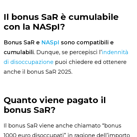
Il bonus SaR è cumulabile
con la NASpI?
Bonus SaR e
NASpI
sono compatibili e
cumulabili
. Dunque, se percepisci l’
indennità
di disoccupazione
puoi chiedere ed ottenere
anche il bonus SaR 2025.
Quanto viene pagato il
bonus SaR?
Il bonus SaR viene anche chiamato “bonus
1000 euro disoccupati” in ragione dell’importo