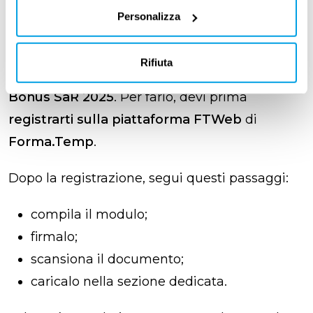
Bonus SaR: come fare
Personalizza
domanda online?
Rifiuta
Puoi
presentare la domanda online
per il
Bonus SaR 2025
. Per farlo, devi prima
registrarti sulla piattaforma FTWeb
di
Forma.Temp
.
Dopo la registrazione, segui questi passaggi:
compila il modulo;
firmalo;
scansiona il documento;
caricalo nella sezione dedicata.