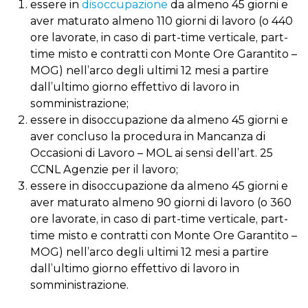
essere in
disoccupazione
da almeno 45 giorni e
aver maturato almeno 110 giorni di lavoro (o 440
ore lavorate, in caso di part-time verticale, part-
time misto e contratti con Monte Ore Garantito –
MOG) nell’arco degli ultimi 12 mesi a partire
dall’ultimo giorno effettivo di lavoro in
somministrazione;
essere in disoccupazione da almeno 45 giorni e
aver concluso la procedura in Mancanza di
Occasioni di Lavoro – MOL ai sensi dell’art. 25
CCNL Agenzie per il lavoro;
essere in disoccupazione da almeno 45 giorni e
aver maturato almeno 90 giorni di lavoro (o 360
ore lavorate, in caso di part-time verticale, part-
time misto e contratti con Monte Ore Garantito –
MOG) nell’arco degli ultimi 12 mesi a partire
dall’ultimo giorno effettivo di lavoro in
somministrazione.