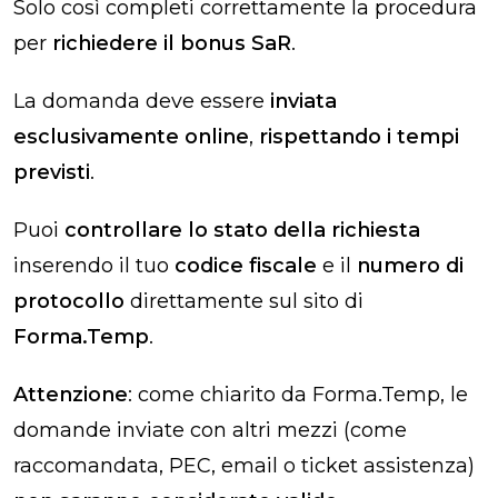
Solo così completi correttamente la procedura
per
richiedere il bonus SaR
.
La domanda deve essere
inviata
esclusivamente online
,
rispettando i tempi
previsti
.
Puoi
controllare lo stato della richiesta
inserendo il tuo
codice fiscale
e il
numero di
protocollo
direttamente sul sito di
Forma.Temp
.
Attenzione
: come chiarito da Forma.Temp, le
domande inviate con altri mezzi (come
raccomandata, PEC, email o ticket assistenza)