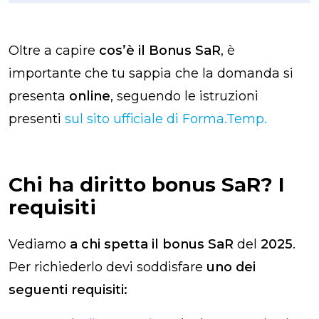
Oltre a capire
cos’è il Bonus SaR
, è
importante che tu sappia che la domanda si
presenta
online
, seguendo le istruzioni
presenti
sul sito ufficiale di Forma.Temp.
Chi ha diritto bonus SaR? I
requisiti
Vediamo
a chi spetta il bonus SaR
del
2025
.
Per richiederlo devi soddisfare
uno dei
seguenti requisiti: