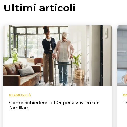
Ultimi articoli
DISABILITÀ
M
Come richiedere la 104 per assistere un
D
familiare