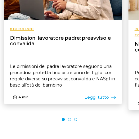
DIMISSIONI
I
E
Dimissioni lavoratore padre: preavviso e
convalida
N
c
Le dimissioni del padre lavoratore seguono una
procedura protetta fino ai tre anni del figlio, con
Pe
regole diverse su preavviso, convalida e NASpI in
co
base all’età del bambino
fi
Leggi tutto
4
min