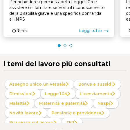
Per richiedere i permessi della Legge 104 e
Le
assistere un familiare servono il riconoscimento
re
della disabilità grave e una specifica domanda
ob
all’INPS
es
p
Leggi tutto
6
min
I temi del lavoro più consultati
Assegno unico universale
Bonus e sussidi
Dimissioni
Legge 104
Licenziamento
Malattia
Maternità e paternità
Naspi
Novità lavoro
Pensione e previdenza
Sicurezza sul lavoro
TFR