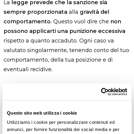
La
legge prevede che la sanzione sia
sempre proporzionata
alla
gravità del
comportamento
. Questo vuol dire che
non
possono applicarti una punizione eccessiva
rispetto a quanto accaduto. Ogni caso va
valutato singolarmente, tenendo conto del tuo
comportamento, della tua posizione e di
eventuali recidive.
È sempre possibile irrogare
una sanzione disciplinare?
Questo sito web utilizza i cookie
L’
irrogazione di una sanzione disciplinare
può
Utilizziamo i cookie per personalizzare contenuti ed
annunci, per fornire funzionalità dei social media e per
avvenire
solo se hai commesso un