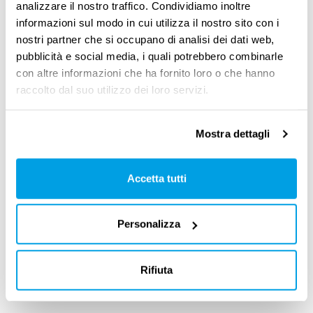
analizzare il nostro traffico. Condividiamo inoltre
inadempimento o un illecito
. È importante
informazioni sul modo in cui utilizza il nostro sito con i
ricordare che, per poterti sanzionare in modo
nostri partner che si occupano di analisi dei dati web,
pubblicità e social media, i quali potrebbero combinarle
valido,
l’azienda deve prima avviare
con altre informazioni che ha fornito loro o che hanno
formalmente un procedimento disciplinare
,
raccolto dal suo utilizzo dei loro servizi.
seguendo le regole previste.
Mostra dettagli
La
scelta della sanzione
deve essere fatta
in
base a quanto stabilito dal contratto
Accetta tutti
collettivo
applicato al tuo rapporto di lavoro. In
alcuni casi, poi,
esiste un termine preciso
Personalizza
entro cui la sanzione deve esserti
comunicata
: se l’azienda supera questo limite,
Rifiuta
la sanzione può essere considerata
illegittima
.