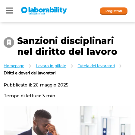
Registrati
Sanzioni disciplinari
Accedi
nel diritto del lavoro
I nostri social
Homepage
Lavoro in pillole
Tutela dei lavoratori
People
Diritti e doveri dei lavoratori
Company
Pubblicato il:
26 maggio 2025
Tempo di lettura:
3
min