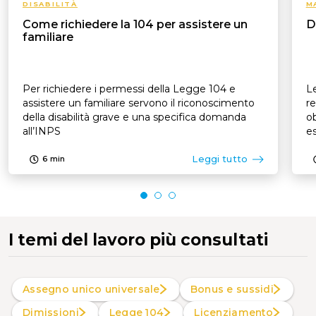
DISABILITÀ
M
Come richiedere la 104 per assistere un
D
familiare
Per richiedere i permessi della Legge 104 e
Le
assistere un familiare servono il riconoscimento
re
della disabilità grave e una specifica domanda
ob
all’INPS
es
p
Leggi tutto
6
min
I temi del lavoro più consultati
Assegno unico universale
Bonus e sussidi
Dimissioni
Legge 104
Licenziamento