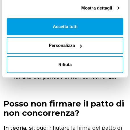
Mostra dettagli
patto di non concorrenza
in
busta paga
:
l’azienda ti paga una quota mensile o
Accetta tutti
annua a titolo di corrispettivo del patto di
non concorrenza, insieme ai normali
Personalizza
stipendi pagati;
in unica soluzione
alla fine del rapporto;
Rifiuta
in forma rateale
, ripartita sulla durata di
validità del periodo di non concorrenza.
Posso non firmare il patto di
non concorrenza?
In teoria, sì
: puoi rifiutare la firma del patto di