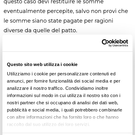
questo caso devi restituire le somme
eventualmente percepite, salvo non provi che
le somme siano state pagate per ragioni
diverse da quelle del patto.
Patto di non concorrenza in
Questo sito web utilizza i cookie
busta paga
Utilizziamo i cookie per personalizzare contenuti ed
annunci, per fornire funzionalità dei social media e per
Quali sono le modalità di pagamento del
analizzare il nostro traffico. Condividiamo inoltre
patto di non concorrenza?
Nella normalità dei
informazioni sul modo in cui utilizza il nostro sito con i
casi l’importo del compenso va indicato nel
nostri partner che si occupano di analisi dei dati web,
pubblicità e social media, i quali potrebbero combinarle
patto fin da subito e le aziende possono
con altre informazioni che ha fornito loro o che hanno
pagare il corrispettivo secondo diverse
raccolto dal suo utilizzo dei loro servizi.
modalità: