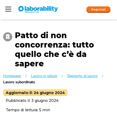
Registrati
Patto di non
Accedi
concorrenza: tutto
I nostri social
quello che c’è da
People
sapere
Company
Homepage
Lavoro in pillole
Rapporto di lavoro
Lavoro subordinato
Aggiornato il:
24 giugno 2024
Pubblicato il:
3 giugno 2024
Tempo di lettura:
5
min