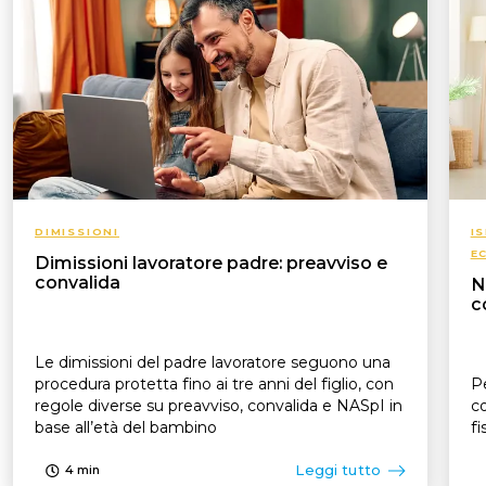
DIMISSIONI
I
E
Dimissioni lavoratore padre: preavviso e
convalida
N
c
Le dimissioni del padre lavoratore seguono una
procedura protetta fino ai tre anni del figlio, con
Pe
regole diverse su preavviso, convalida e NASpI in
co
base all’età del bambino
fi
Leggi tutto
4
min