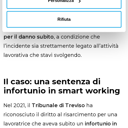
infortunio mentre svolgi le tue mansioni, hai il
Personalizza
diritto di assentarti dal lavoro fino alla
completa guarigione. Inoltre, la normativa
Rifiuta
prevede il tuo diritto a ricevere il
risarcimento
per il danno subito
, a condizione che
l’incidente sia strettamente legato all’attività
lavorativa che stavi svolgendo.
Il caso: una sentenza di
infortunio in smart working
Nel 2021, il
Tribunale di Treviso
ha
riconosciuto il diritto al risarcimento per una
lavoratrice che aveva subito un
infortunio in