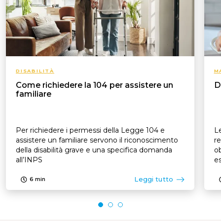
DISABILITÀ
M
Come richiedere la 104 per assistere un
D
familiare
Per richiedere i permessi della Legge 104 e
Le
assistere un familiare servono il riconoscimento
re
della disabilità grave e una specifica domanda
ob
all’INPS
es
p
Leggi tutto
6
min