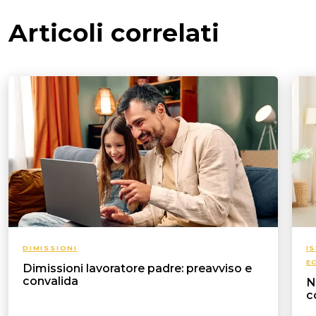
Articoli correlati
DIMISSIONI
I
E
Dimissioni lavoratore padre: preavviso e
convalida
N
c