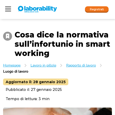
Registrati
Cosa dice la normativa
Accedi
sull’infortunio in smart
I nostri social
working
People
Homepage
Lavoro in pillole
Rapporto di lavoro
Luogo di lavoro
Company
Aggiornato il:
28 gennaio 2025
Pubblicato il:
27 gennaio 2025
Tempo di lettura:
3
min