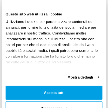
collegata al tuo lavoro, ossia che sia necessaria
Questo sito web utilizza i cookie
e funzionale alla prestazione, anche se svolta
Utilizziamo i cookie per personalizzare contenuti ed
al di fuori dell’azienda.
annunci, per fornire funzionalità dei social media e per
analizzare il nostro traffico. Condividiamo inoltre
Questo approccio mira a garantire che, anche
informazioni sul modo in cui utilizza il nostro sito con i
lavorando in modalità agile, tu possa essere
nostri partner che si occupano di analisi dei dati web,
protetto in caso di incidenti strettamente
pubblicità e social media, i quali potrebbero combinarle
con altre informazioni che ha fornito loro o che hanno
legati alla tua attività.
raccolto dal suo utilizzo dei loro servizi.
Mostra dettagli
Infortunio in smart working
:
le tutele
Accetta tutti
Se durante lo
smart working
subisci un