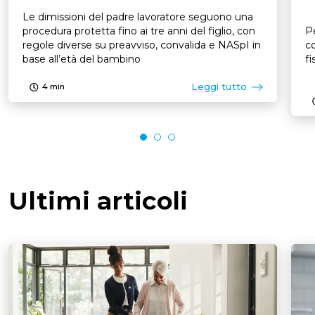
Le dimissioni del padre lavoratore seguono una
procedura protetta fino ai tre anni del figlio, con
Pe
regole diverse su preavviso, convalida e NASpI in
co
base all’età del bambino
fi
Leggi tutto
4
min
Ultimi articoli