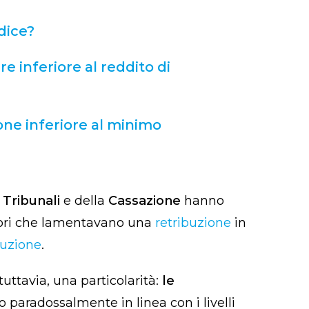
dice?
e inferiore al reddito di
ione inferiore al minimo
i
Tribunali
e della
Cassazione
hanno
tori che lamentavano una
retribuzione
in
tuzione
.
uttavia, una particolarità:
le
no paradossalmente in linea con i
livelli