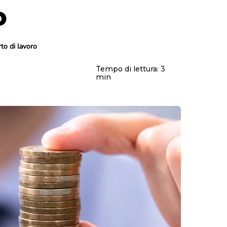
o
Maternità e paternità
Contributi
Malattia
Fondo pensione
Disabilità
Prepensionamento
Infortunio sul lavoro
to di lavoro
Mobbing sul lavoro
Enti bilaterali
Tempo di lettura:
3
min