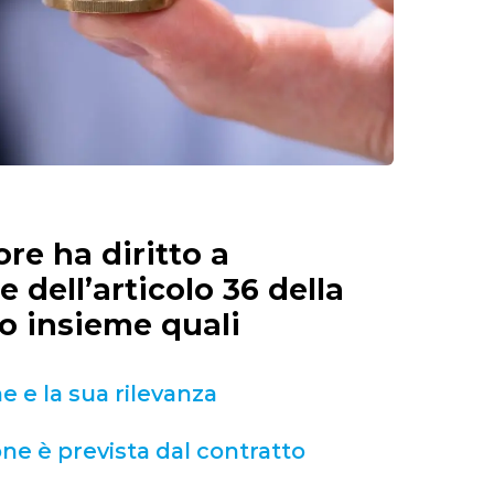
tore ha diritto a
 dell’articolo 36 della
o insieme quali
ne e la sua rilevanza
ne è prevista dal contratto