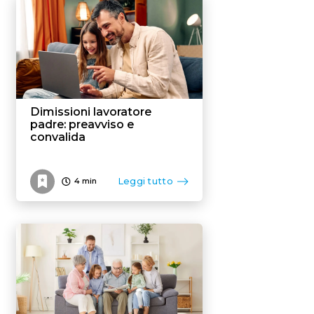
Flexible benefit
Dimissioni lavoratore
padre: preavviso e
convalida
Leggi tutto
4
min