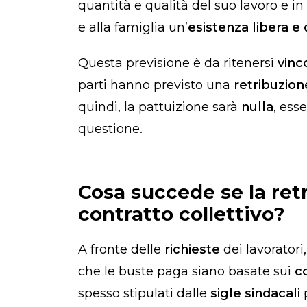
quantità e qualità del suo lavoro e i
e alla famiglia un’
esistenza libera e 
Questa previsione è da ritenersi
vinc
parti hanno previsto una
retribuzio
quindi, la pattuizione sarà
nulla
, ess
questione.
Cosa succede se la ret
contratto collettivo?
A fronte delle
richieste
dei lavorator
che le buste paga siano basate sui
co
spesso stipulati dalle
sigle sindacali
p