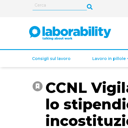
Consigli sul lavoro
Lavoro in pillole
CCNL Vigil
ISEE (Indicatore della
Situazione Economica
lo stipendi
Equivalente)
incostituz
Lavoro autonomo