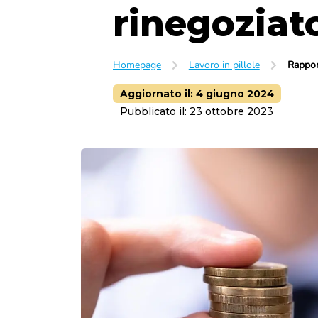
rinegoziat
Lavoro subordinato
Orario di lavoro
Trasferta
Luogo di lavoro
Homepage
Lavoro in pillole
Rappor
Licenziamento
Dimissioni
Aggiornato il:
4 giugno 2024
Pubblicato il:
23 ottobre 2023