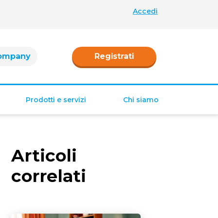
Accedi
ompany
Registrati
Prodotti e servizi
Chi siamo
Retribuzione
Ferie e permessi
Articoli
Tredicesima e
Quattordicesima
correlati
TFR
Fringe benefit