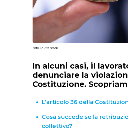
(foto Shutterstock)
In alcuni casi, il lavora
denunciare la violazione
Costituzione. Scopriam
L’articolo 36 della Costituzio
Cosa succede se la retribuzio
collettivo?