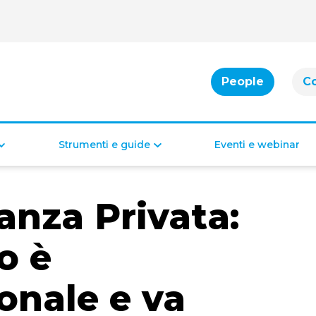
People
C
Strumenti e guide
Eventi e webinar
Cassa integrazione
Bonus per famiglie
anza Privata:
Indennità di disoccupazione
Bonus per la casa
Bonus per il lavoro
Bonus di inclusione
o è
ionale e va
Diritti e doveri dei lavoratori