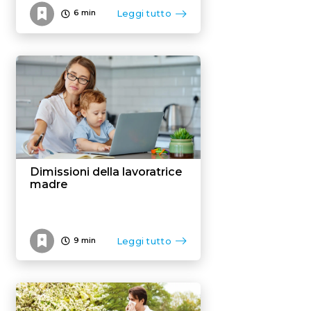
Leggi tutto
6
min
Dimissioni della lavoratrice
madre
Leggi tutto
9
min