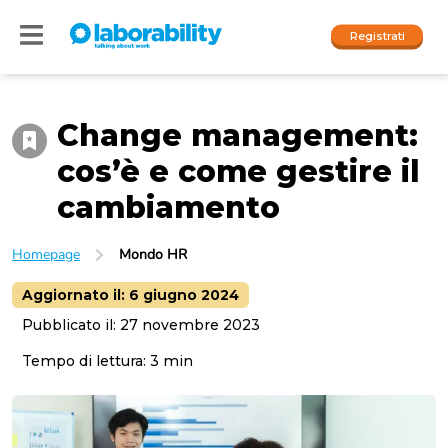
Registrati
Change management:
Accedi
cos’è e come gestire il
I nostri social
cambiamento
People
Homepage
Mondo HR
Company
Aggiornato il:
6 giugno 2024
Pubblicato il:
27 novembre 2023
Tempo di lettura:
3
min