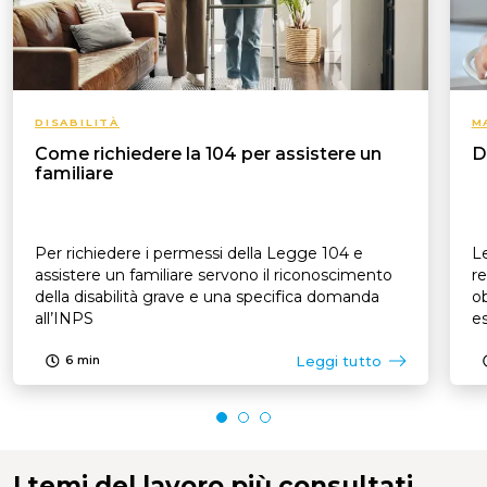
DISABILITÀ
M
Come richiedere la 104 per assistere un
D
familiare
Per richiedere i permessi della Legge 104 e
Le
assistere un familiare servono il riconoscimento
re
della disabilità grave e una specifica domanda
ob
all’INPS
es
p
Leggi tutto
6
min
I temi del lavoro più consultati