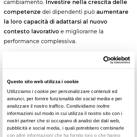
cambiamento.
Investire nella crescita delle
competenze
dei dipendenti può
aumentare
la loro capacità di adattarsi al nuovo
contesto lavorativo
e migliorarne la
performance complessiva.
Errori da evitare nel
processo di change
Questo sito web utilizza i cookie
management
Utilizziamo i cookie per personalizzare contenuti ed
annunci, per fornire funzionalità dei social media e per
Quando si affronta il
processo di change
analizzare il nostro traffico. Condividiamo inoltre
informazioni sul modo in cui utilizza il nostro sito con i
management
all’interno di un’organizzazione,
nostri partner che si occupano di analisi dei dati web,
è
normale commettere degli errori lungo il
pubblicità e social media, i quali potrebbero combinarle
percorso
. Ecco perché è importante esserne
con altre informazioni che ha fornito loro o che hanno