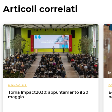
Articoli correlati
MONDO HR
F
Torna Impact2030: appuntamento il 20
E
maggio
p