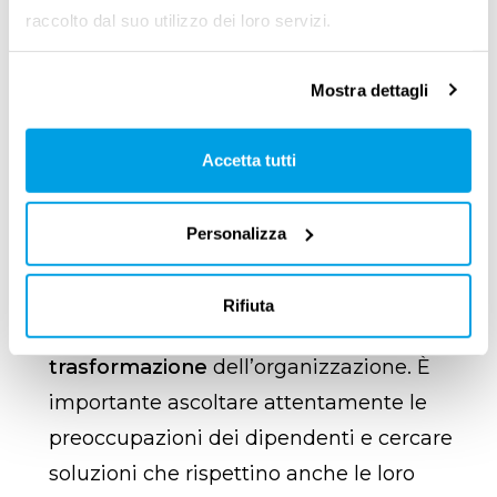
raccolto dal suo utilizzo dei loro servizi.
consapevoli e cercare di evitarli. Vediamo
quindi alcuni errori comuni che possono
Mostra dettagli
compromettere la gestione del cambiamento.
Ignorare la resistenza al cambiamento
.
Accetta tutti
Le
persone sono spesso riluttanti
ad
abbracciare il cambiamento e
possono
Personalizza
manifestare resistenze più o meno
esplicite
.
Ignorarle o sottovalutarle può
Rifiuta
ostacolare seriamente il processo di
trasformazione
dell’organizzazione. È
importante ascoltare attentamente le
preoccupazioni dei dipendenti e cercare
soluzioni che rispettino anche le loro