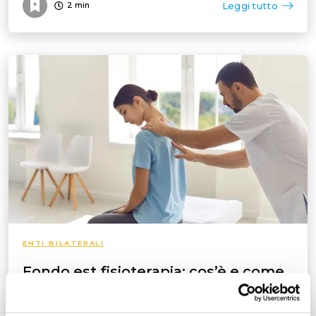
Leggi tutto
2
min
ENTI BILATERALI
Fondo est fisioterapia: cos’è e come
funziona