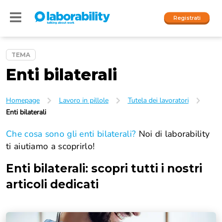
Registrati
TEMA
Enti bilaterali
Accedi
I nostri social
Homepage
Lavoro in pillole
Tutela dei lavoratori
People
Enti bilaterali
Che cosa sono gli enti bilaterali?
Noi di laborability
Company
ti aiutiamo a scoprirlo!
Enti bilaterali
: scopri tutti i nostri
articoli dedicati