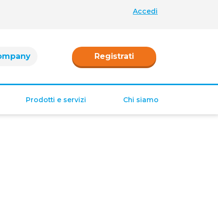
Accedi
ompany
Registrati
Prodotti e servizi
Chi siamo
Retribuzione
Ferie e permessi
Tredicesima e
Quattordicesima
TFR
Fringe benefit