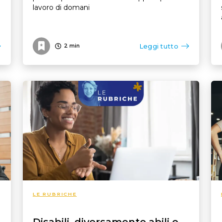
lavoro di domani
Leggi tutto
2
min
LE RUBRICHE
Disabili, diversamente abili o