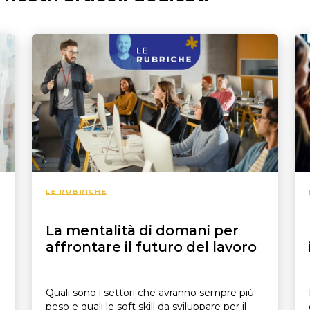
Maternità e paternità
Contributi
Malattia
Fondo pensione
Disabilità
Prepensionamento
Infortunio sul lavoro
Mobbing sul lavoro
Enti bilaterali
LE RUBRICHE
La mentalità di domani per
affrontare il futuro del lavoro
Quali sono i settori che avranno sempre più
peso e quali le soft skill da sviluppare per il