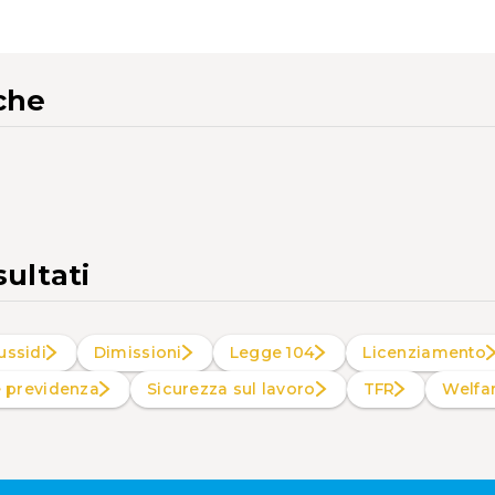
che
sultati
ussidi
Dimissioni
Legge 104
Licenziamento
e previdenza
Sicurezza sul lavoro
TFR
Welf