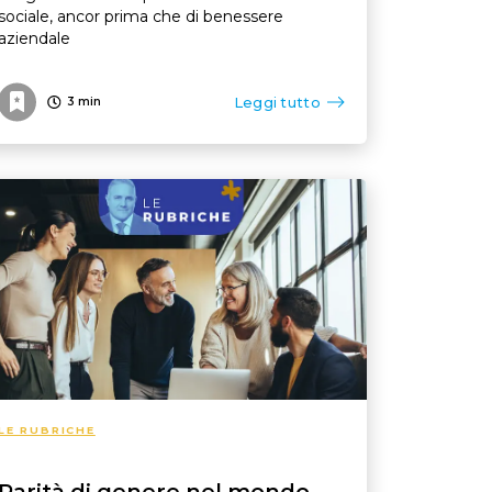
sociale, ancor prima che di benessere
aziendale
Leggi tutto
3
min
LE RUBRICHE
Parità di genere nel mondo