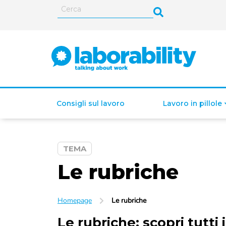
Consigli sul lavoro
Lavoro in pillole
TEMA
ISEE (Indicatore della
Le rubriche
Situazione Economica
Equivalente)
Homepage
Le rubriche
Le rubriche
: scopri tutti 
Lavoro autonomo