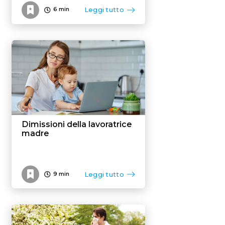
Leggi tutto
6
min
Dimissioni della lavoratrice
madre
Leggi tutto
9
min