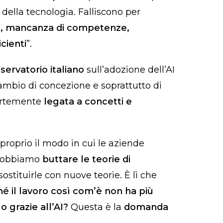
 della tecnologia. Falliscono per
ati, mancanza di competenze,
icienti
”.
servatorio italiano
sull’adozione dell’AI
mbio di concezione e soprattutto di
fortemente
legata a concetti e
proprio il modo in cui le aziende
“Dobbiamo
buttare le teorie di
ostituirle con nuove teorie. È lì che
é il lavoro così com’è non ha più
 grazie all’AI?
Questa è la
domanda