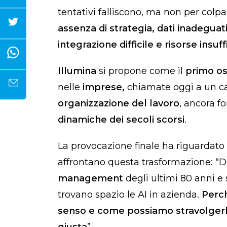
tentativi falliscono, ma non per colpa
assenza di strategia, dati inadegu
integrazione difficile e risorse insuff
Illumina
si propone come il
primo os
nelle
imprese,
chiamate oggi a un ca
organizzazione del lavoro
, ancora 
dinamiche dei secoli scorsi
.
La provocazione finale ha riguardato 
affrontano questa trasformazione: 
management
degli ultimi 80 anni e s
trovano spazio le AI in azienda.
Perch
senso e come possiamo stravolgerlo
giusta
”.