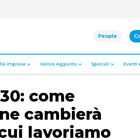
People
C
alle imprese
Valore Aggiunto
Speciali
Eventi
30: come
one cambierà
 cui lavoriamo