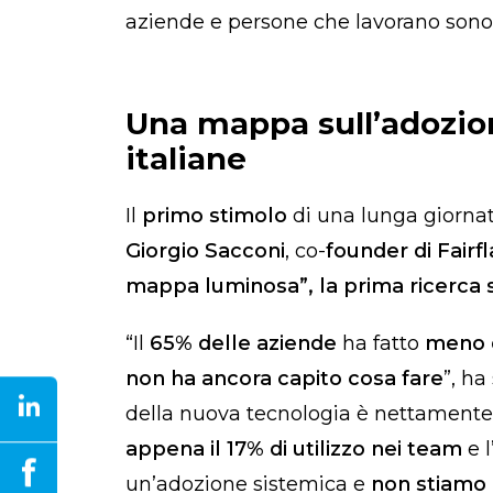
aziende e persone che lavorano sono 
Una mappa sull’adozion
italiane
Il
primo stimolo
di una lunga giornat
Giorgio Sacconi
, co-
founder di Fairfl
mappa luminosa”, la prima ricerca su
“Il
65% delle aziende
ha fatto
meno d
non ha ancora capito cosa fare
”, ha
della nuova tecnologia è nettamente i
appena il 17% di utilizzo nei team
e 
un’adozione sistemica e
non stiamo