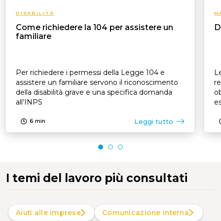
DISABILITÀ
M
Come richiedere la 104 per assistere un
D
familiare
Per richiedere i permessi della Legge 104 e
Le
assistere un familiare servono il riconoscimento
re
della disabilità grave e una specifica domanda
ob
all’INPS
es
p
Leggi tutto
6
min
I temi del lavoro più consultati
Aiuti alle imprese
Comunicazione interna