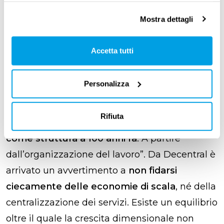
Con
Luna Bianchi
e
Francesco Frugiuele
di
Decentral
si è quindi parlato del bisogno di
Mostra dettagli
costruire un
nuovo ecosistema di imprese,
in
cui vengano ridistribuite l’autorità e le
Accetta tutti
responsabilità.
Personalizza
“Il
lavoro è rotto
perché continua a basarsi su
paradigmi nati in un’altra epoca”, hanno
Rifiuta
ricordato. “Le nostre
aziende sono identiche
come struttura a 100 anni fa
. A partire
dall’organizzazione del lavoro”. Da Decentral è
arrivato un avvertimento a
non fidarsi
ciecamente delle economie di scala
, né della
centralizzazione dei servizi. Esiste un equilibrio
oltre il quale la crescita dimensionale non