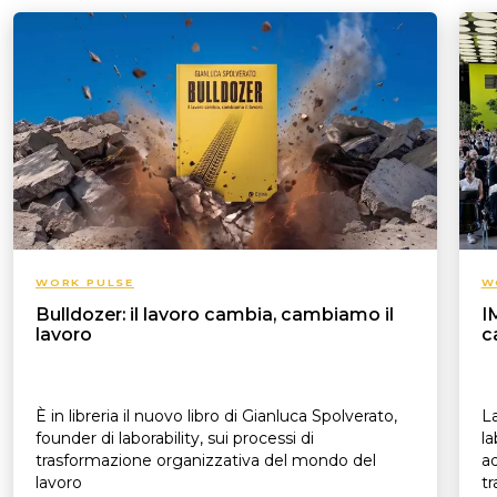
WORK PULSE
W
Bulldozer: il lavoro cambia, cambiamo il
I
lavoro
c
È in libreria il nuovo libro di Gianluca Spolverato,
La
founder di laborability, sui processi di
la
trasformazione organizzativa del mondo del
ad
lavoro
tr