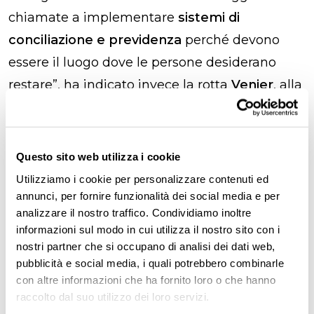
chiamate a implementare
sistemi di
conciliazione e previdenza
perché devono
essere il luogo dove le persone desiderano
restare”, ha indicato invece la rotta
Venier
, alla
guida di una tra le principali agenzie per il
lavoro in Italia.
Questo sito web utilizza i cookie
Passando dalle parole ai fatti, nell’aprile del
Utilizziamo i cookie per personalizzare contenuti ed
2025
Umana ha avviato un progetto che
annunci, per fornire funzionalità dei social media e per
coinvolge 1500 dipendenti nell’utilizzo di
analizzare il nostro traffico. Condividiamo inoltre
informazioni sul modo in cui utilizza il nostro sito con i
Dritto
, la piattaforma digitale di Laborability
nostri partner che si occupano di analisi dei dati web,
per la ricerca di opportunità di welfare
pubblicità e social media, i quali potrebbero combinarle
pubblico.
con altre informazioni che ha fornito loro o che hanno
raccolto dal suo utilizzo dei loro servizi.