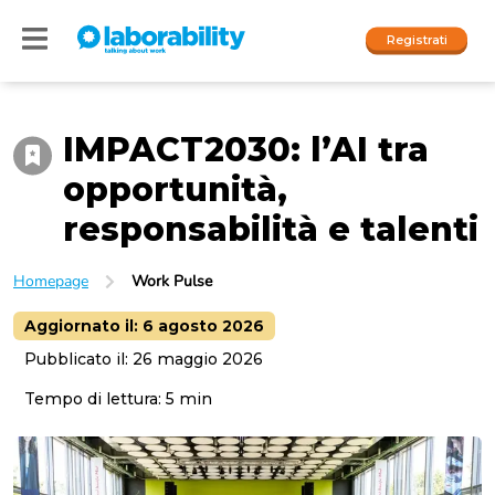
Registrati
IMPACT2030: l’AI tra
Accedi
opportunità,
I nostri social
responsabilità e talenti
People
Homepage
Work Pulse
Company
Aggiornato il:
6 agosto 2026
Pubblicato il:
26 maggio 2026
Tempo di lettura:
5
min