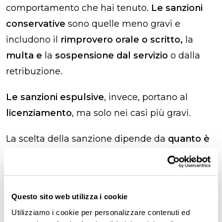
comportamento che hai tenuto.
Le sanzioni
conservative
sono quelle meno gravi e
includono il
rimprovero orale o scritto,
la
multa e
la
sospensione dal servizio
o dalla
retribuzione.
Le sanzioni espulsive
, invece, portano al
licenziamento
, ma solo nei casi più gravi.
La scelta della sanzione dipende da
quanto è
seria l’infrazione
. Più è grave la tua condotta,
più severa sarà la conseguenza
.
Questo sito web utilizza i cookie
Perché deve essere affisso il
Utilizziamo i cookie per personalizzare contenuti ed