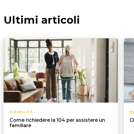
Ultimi articoli
DISABILITÀ
M
Come richiedere la 104 per assistere un
D
familiare