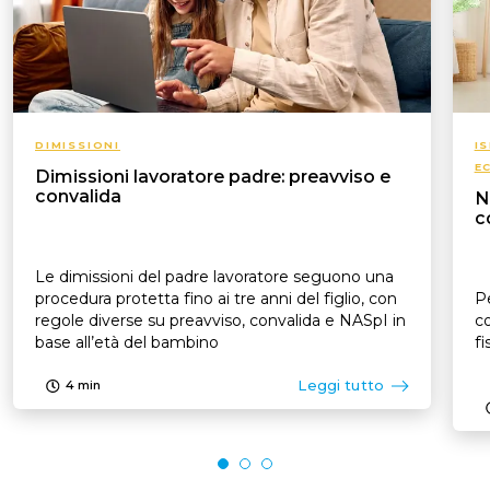
DIMISSIONI
I
E
Dimissioni lavoratore padre: preavviso e
convalida
N
c
Le dimissioni del padre lavoratore seguono una
procedura protetta fino ai tre anni del figlio, con
Pe
regole diverse su preavviso, convalida e NASpI in
co
base all’età del bambino
fi
Leggi tutto
4
min