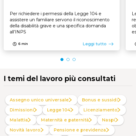
Per richiedere i permessi della Legge 104 e
Le
assistere un familiare servono il riconoscimento
re
della disabilità grave e una specifica domanda
ob
all’INPS
es
p
Leggi tutto
6
min
I temi del lavoro più consultati
Assegno unico universale
Bonus e sussidi
Dimissioni
Legge 104
Licenziamento
Malattia
Maternità e paternità
Naspi
Novità lavoro
Pensione e previdenza