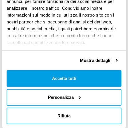
annunci, per fornire funzionalità dei social media e per
codice disciplinare?
analizzare il nostro traffico. Condividiamo inoltre
informazioni sul modo in cui utilizza il nostro sito con i
Il
codice disciplinare deve essere affisso in
nostri partner che si occupano di analisi dei dati web,
pubblicità e social media, i quali potrebbero combinarle
azienda
per garantirti la massima trasparenza
con altre informazioni che ha fornito loro o che hanno
sulle regole da seguire e sulle eventuali
raccolto dal suo utilizzo dei loro servizi.
sanzioni. Lo dice chiaramente
l’articolo 7
dello Statuto dei Lavoratori
, ovvero che
non si
Mostra dettagli
possono applicare sanzioni disciplinari
se
prima il regolamento aziendale non è stato
Accetta tutti
portato a tua conoscenza
.
Personalizza
L’
affissione
in un luogo accessibile a tutti è
considerata
modalità sufficiente per
Rifiuta
garantirti questa informazione
. Ma cosa
significa “luogo accessibile”? Significa che il