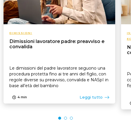
DIMISSIONI
I
E
Dimissioni lavoratore padre: preavviso e
convalida
N
c
Le dimissioni del padre lavoratore seguono una
procedura protetta fino ai tre anni del figlio, con
Pe
regole diverse su preavviso, convalida e NASpI in
co
base all’età del bambino
fi
Leggi tutto
4
min