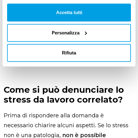
patologie.
Accetta tutti
Come anticipato, lo stress non è la patologia,
ma la causa di alcune malattie.
Se, dunque,
Personalizza
viene dimostrata l’origine professionale della
patologia, questa può essere qualificata
Rifiuta
come
malattia professionale
.
Come si può denunciare lo
stress da lavoro correlato?
Prima di rispondere alla domanda è
necessario chiarire alcuni aspetti. Se lo stress
non è una patologia,
non è possibile