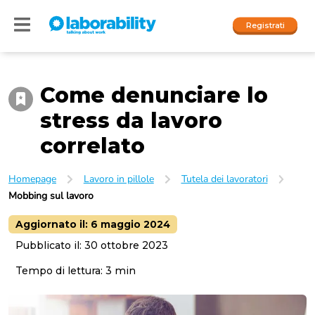
Registrati
Come denunciare lo
Accedi
stress da lavoro
I nostri social
correlato
People
Homepage
Lavoro in pillole
Tutela dei lavoratori
Mobbing sul lavoro
Company
Aggiornato il:
6 maggio 2024
Pubblicato il:
30 ottobre 2023
Tempo di lettura:
3
min