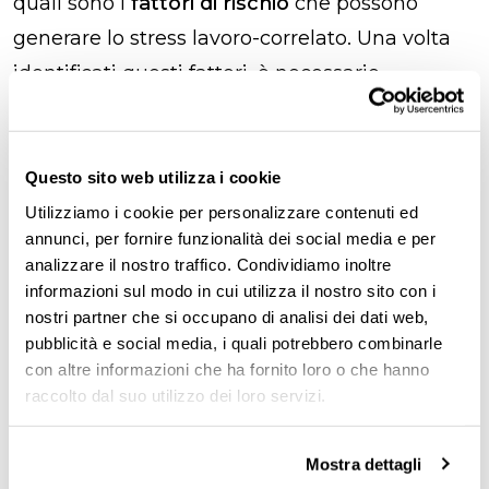
quali sono i
fattori di rischio
che possono
generare lo stress lavoro-correlato. Una volta
identificati questi fattori, è necessario
pianificare e poi realizzare misure che li
eliminino o, se non è possibile, li riducano al
minimo.
Questo sito web utilizza i cookie
Utilizziamo i cookie per personalizzare contenuti ed
annunci, per fornire funzionalità dei social media e per
analizzare il nostro traffico. Condividiamo inoltre
Lo stress può essere
informazioni sul modo in cui utilizza il nostro sito con i
considerato una malattia
nostri partner che si occupano di analisi dei dati web,
professionale?
pubblicità e social media, i quali potrebbero combinarle
con altre informazioni che ha fornito loro o che hanno
raccolto dal suo utilizzo dei loro servizi.
No, lo stress lavoro-correlato non è una
patologia
. Tuttavia, ambienti lavorativi molto
Mostra dettagli
stressanti possono provocare alcune