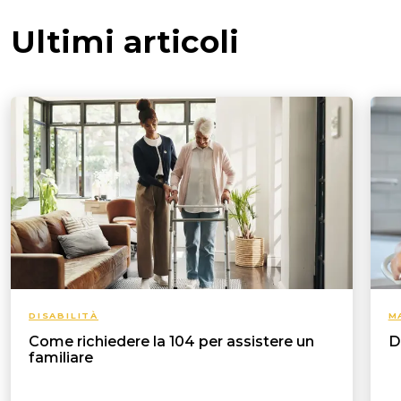
Ultimi articoli
DISABILITÀ
M
Come richiedere la 104 per assistere un
D
familiare