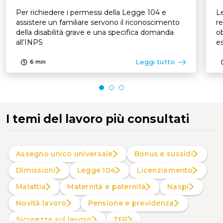
Per richiedere i permessi della Legge 104 e
Le
assistere un familiare servono il riconoscimento
re
della disabilità grave e una specifica domanda
ob
all’INPS
es
p
Leggi tutto
6
min
I temi del lavoro più consultati
Assegno unico universale
Bonus e sussidi
Dimissioni
Legge 104
Licenziamento
Malattia
Maternità e paternità
Naspi
Novità lavoro
Pensione e previdenza
Sicurezza sul lavoro
TFR