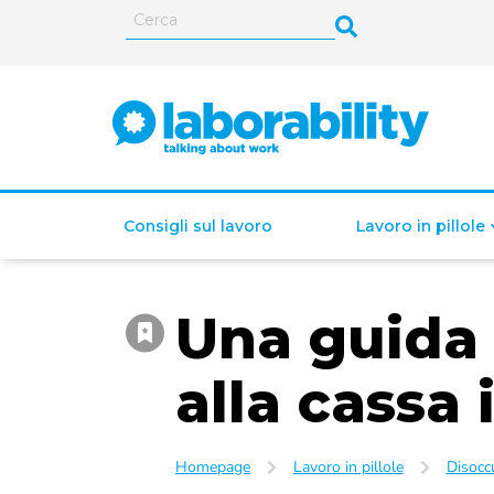
Consigli sul lavoro
Lavoro in pillole
Una guida
ISEE (Indicatore della
Situazione Economica
alla cassa
Equivalente)
Homepage
Lavoro in pillole
Disocc
Lavoro autonomo