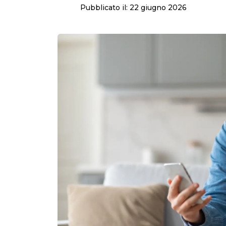
Lavoro subordinato
Pubblicato il:
22 giugno 2026
Orario di lavoro
Trasferta
Luogo di lavoro
Licenziamento
Dimissioni