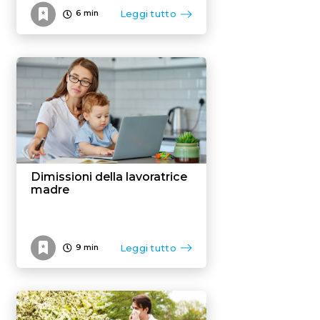
Leggi tutto
6
min
Dimissioni della lavoratrice
madre
Leggi tutto
9
min