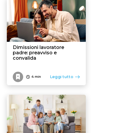
Flexible benefit
Dimissioni lavoratore
padre: preavviso e
convalida
Leggi tutto
4
min