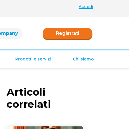
Accedi
ompany
Registrati
Prodotti e servizi
Chi siamo
Retribuzione
Ferie e permessi
Articoli
Tredicesima e
Quattordicesima
correlati
TFR
Fringe benefit