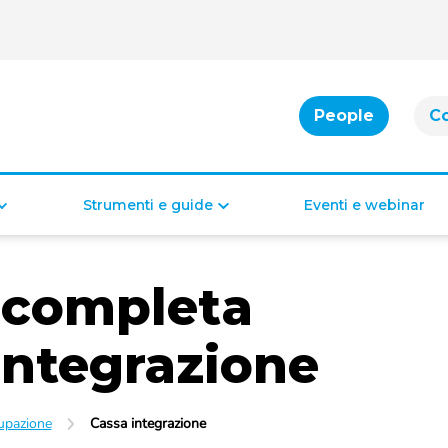
People
C
Strumenti e guide
Eventi e webinar
Cassa integrazione
Bonus per famiglie
 completa
Indennità di disoccupazione
Bonus per la casa
Bonus per il lavoro
Bonus di inclusione
 integrazione
upazione
Cassa integrazione
Diritti e doveri dei lavoratori