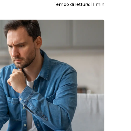
Maternità e paternità
Tempo di lettura:
11
min
Contributi
Malattia
Fondo pensione
Disabilità
Prepensionamento
Infortunio sul lavoro
Mobbing sul lavoro
Enti bilaterali