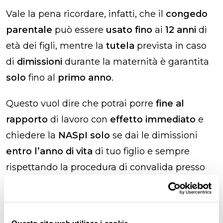
Vale la pena ricordare, infatti, che il
congedo
parentale
può essere
usato fino
ai
12 anni
di
età dei figli, mentre la
tutela
prevista in caso
di
dimissioni
durante la maternità è garantita
solo
fino al
primo anno
.
Questo vuol dire che potrai porre
fine al
rapporto
di lavoro con
effetto immediato
e
chiedere la
NASpI solo
se dai le dimissioni
entro l’anno di vita
di tuo figlio e sempre
rispettando la procedura di convalida presso
l’Ispettorato.
Per il
periodo successivo
all’anno, ma
entro
i
tre anni
di tuo figlio,
l’
unica tutela
prevista è quella della convalida