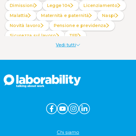
Dimissioni
Legge 104
Licenziamento
Malattia
Maternità e paternità
Naspi
Novità lavoro
Pensione e previdenza
Sicurezza sul lavoro
TFR
Vedi tutti
Welfare aziendale
Chi siamo