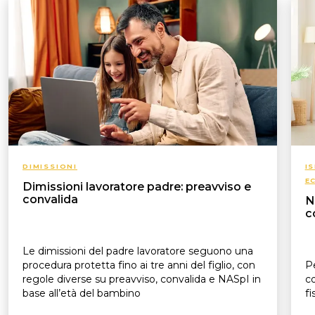
DIMISSIONI
I
E
Dimissioni lavoratore padre: preavviso e
convalida
N
c
Le dimissioni del padre lavoratore seguono una
procedura protetta fino ai tre anni del figlio, con
Pe
regole diverse su preavviso, convalida e NASpI in
co
base all’età del bambino
fi