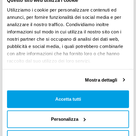
Questo sito web utilizza i cookie
sempre presso l’Ispettorato.
Utilizziamo i cookie per personalizzare contenuti ed
annunci, per fornire funzionalità dei social media e per
È importante notare che, durante la maternità
analizzare il nostro traffico. Condividiamo inoltre
facoltativa, hai
diritto
a un’
indennità
informazioni sul modo in cui utilizza il nostro sito con i
nostri partner che si occupano di analisi dei dati web,
economica
da parte dell’
INPS
e il fatto che ti
pubblicità e social media, i quali potrebbero combinarle
dimetta
non vuol dire
che debba
restituire
con altre informazioni che ha fornito loro o che hanno
quanto
già percepito
.
raccolto dal suo utilizzo dei loro servizi.
Mostra dettagli
Dimissioni in maternità:
quanti giorni di preavviso
Accetta tutti
Durante il
periodo protetto
, quando presenti
Personalizza
le dimissioni
non sei tenuta
a
rispettare
il
periodo di
preavviso
normalmente previsto.