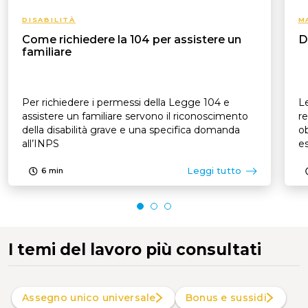
DISABILITÀ
M
Come richiedere la 104 per assistere un
D
familiare
Per richiedere i permessi della Legge 104 e
Le
assistere un familiare servono il riconoscimento
re
della disabilità grave e una specifica domanda
ob
all’INPS
es
p
Leggi tutto
6
min
I temi del lavoro più consultati
Assegno unico universale
Bonus e sussidi