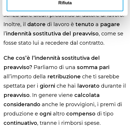
Rifiuta
Questo significa che
puoi andartene subito,
senza dare alcun preavviso
al datore di lavoro.
Inoltre, il
datore
di lavoro è
tenuto
a
pagare
l’
indennità sostitutiva del preavviso
, come se
fosse stato lui a recedere dal contratto.
Che cos’è l’indennità sostitutiva del
preavviso?
Parliamo di una
somma pari
all’importo della
retribuzione
che ti sarebbe
spettata per i
giorni
che hai
lavorato
durante il
preavviso
. In genere viene
calcolata
considerando
anche le provvigioni, i premi di
produzione e
ogni
altro
compenso
di tipo
continuativo
, tranne i rimborsi spese.