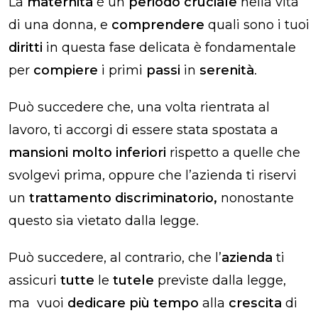
La
maternità
è un
periodo cruciale
nella vita
di una donna, e
comprendere
quali sono i tuoi
diritti
in questa fase delicata è fondamentale
per
compiere
i primi
passi
in
serenità
.
Può succedere che, una volta rientrata al
lavoro, ti accorgi di essere stata spostata a
mansioni molto inferiori
rispetto a quelle che
svolgevi prima, oppure che l’azienda ti riservi
un
trattamento discriminatorio,
nonostante
questo sia vietato dalla legge.
Può succedere, al contrario, che l’
azienda
ti
assicuri
tutte
le
tutele
previste dalla legge,
ma vuoi
dedicare più tempo
alla
crescita
di