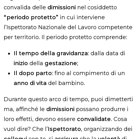
convalida delle
dimissioni
nel cosiddetto
“periodo protetto”
in cui interviene
l’Ispettorato Nazionale del Lavoro competente
per territorio. Il periodo protetto comprende:
Il tempo della gravidanza
: dalla data di
inizio
della
gestazione
;
Il dopo parto
: fino al compimento di un
anno di vita
del bambino.
Durante questo arco di tempo, puoi dimetterti
ma, affinché le
dimissioni
possano produrre i
loro effetti, devono essere
convalidate
.
Cosa
vuol dire?
Che l’
Ispettorato
, organizzando dei
colloqui
con te, si
assicura
che la
volontà
di