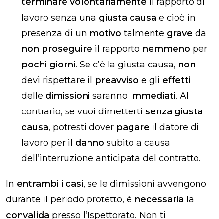
terminare volontariamente
il rapporto di
lavoro senza una
giusta causa
e cioè in
presenza di un
motivo
talmente
grave
da
non proseguire
il rapporto
nemmeno
per
pochi giorni
. Se c’è la giusta causa,
non
devi rispettare il
preavviso
e gli
effetti
delle
dimissioni
saranno
immediati
. Al
contrario, se vuoi dimetterti
senza giusta
causa
, potresti dover
pagare
il datore di
lavoro per il
danno
subito a causa
dell’interruzione anticipata del contratto.
In
entrambi i casi
, se le dimissioni avvengono
durante il periodo protetto, è
necessaria
la
convalida
presso l’Ispettorato. Non ti