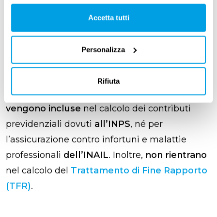
(CU)
e, successivamente, nel
730
.
Accetta tutti
Il datore di lavoro si occuperà anche di
Personalizza
calcolare e trattenere il 5% di tassazione
direttamente come
sostituto d’imposta
.
Rifiuta
Un dettaglio importante:
queste somme non
vengono incluse
nel calcolo dei contributi
previdenziali dovuti
all’INPS
, né per
l’assicurazione contro infortuni e malattie
professionali
dell’INAIL
. Inoltre,
non rientrano
nel calcolo del
Trattamento di Fine Rapporto
(TFR)
.