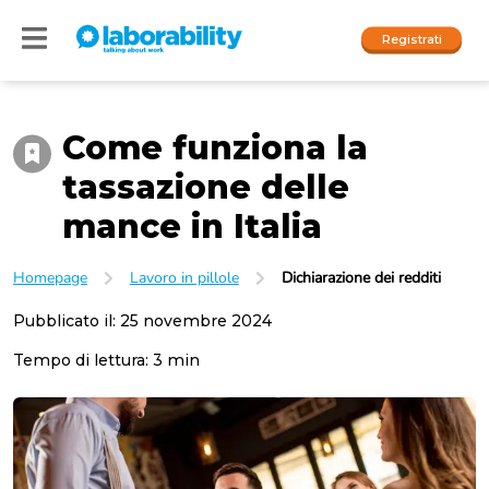
Registrati
Come funziona la
Accedi
tassazione delle
I nostri social
mance in Italia
People
Homepage
Lavoro in pillole
Dichiarazione dei redditi
Company
Pubblicato il:
25 novembre 2024
Tempo di lettura:
3
min