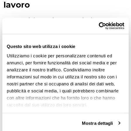
lavoro
I passaggi da seguire per gestire le mance
sono davvero pochi, a patto che vengano
trattate secondo le regole stabilite dalla Legge
Questo sito web utilizza i cookie
di Bilancio.
Utilizziamo i cookie per personalizzare contenuti ed
Quando il tuo
datore di lavoro raccoglie tutte
annunci, per fornire funzionalità dei social media e per
analizzare il nostro traffico. Condividiamo inoltre
le mance
e le
suddivide
tra i
dipendenti
,
informazioni sul modo in cui utilizza il nostro sito con i
queste vengono inserite nel cedolino paga
nostri partner che si occupano di analisi dei dati web,
come voce retributiva sotto il nome di
pubblicità e social media, i quali potrebbero combinarle
con altre informazioni che ha fornito loro o che hanno
“erogazione liberale”.
In questo caso,
non
raccolto dal suo utilizzo dei loro servizi.
dovrai dichiarare personalmente le mance
,
perché saranno già incluse nella tua
Mostra dettagli
retribuzione, esposte nella
Certificazione Unica