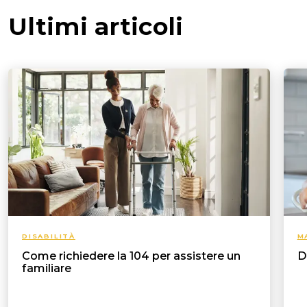
Ultimi articoli
DISABILITÀ
M
Come richiedere la 104 per assistere un
D
familiare