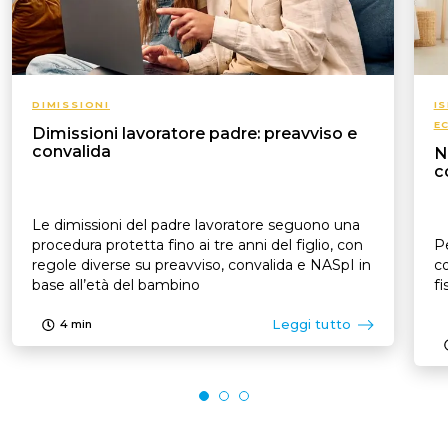
DIMISSIONI
I
E
Dimissioni lavoratore padre: preavviso e
convalida
N
c
Le dimissioni del padre lavoratore seguono una
procedura protetta fino ai tre anni del figlio, con
Pe
regole diverse su preavviso, convalida e NASpI in
co
base all’età del bambino
fi
Leggi tutto
4
min