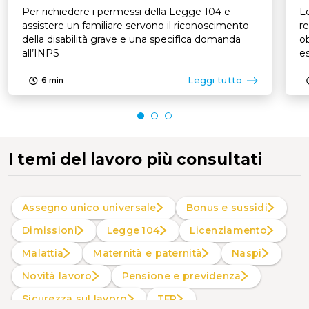
Per richiedere i permessi della Legge 104 e
Le
assistere un familiare servono il riconoscimento
re
della disabilità grave e una specifica domanda
ob
all’INPS
es
p
Leggi tutto
6
min
I temi del lavoro più consultati
Assegno unico universale
Bonus e sussidi
Dimissioni
Legge 104
Licenziamento
Malattia
Maternità e paternità
Naspi
Novità lavoro
Pensione e previdenza
Sicurezza sul lavoro
TFR