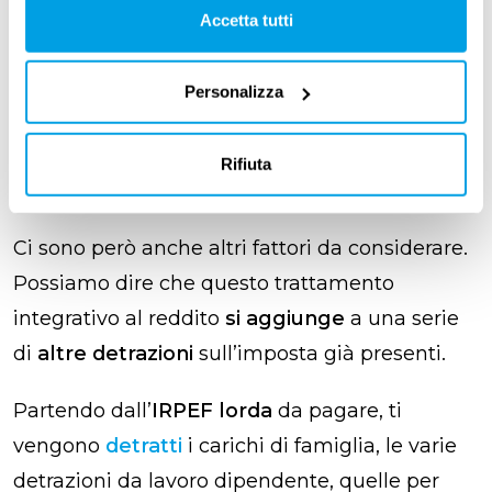
il contributo in maniera parziale, in base
Accetta tutti
alle regole sotto riportate
oltre i 28.000 euro non è previsto alcun
Personalizza
trattamento integrativo, ma ci saranno solo
delle detrazioni, che andranno a ridurre
Rifiuta
l’IRPEF da pagare.
Ci sono però anche altri fattori da considerare.
Possiamo dire che questo trattamento
integrativo al reddito
si aggiunge
a una serie
di
altre detrazioni
sull’imposta già presenti.
Partendo dall’
IRPEF lorda
da pagare, ti
vengono
detratti
i carichi di famiglia, le varie
detrazioni da lavoro dipendente, quelle per