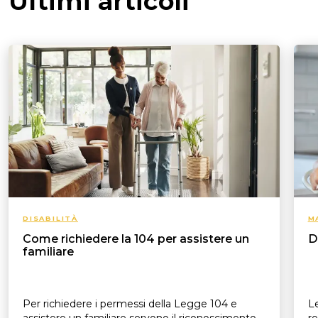
Ultimi articoli
DISABILITÀ
M
Come richiedere la 104 per assistere un
D
familiare
Per richiedere i permessi della Legge 104 e
Le