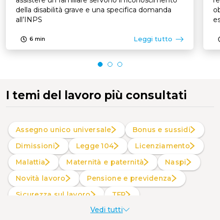
assistere un familiare servono il riconoscimento
re
della disabilità grave e una specifica domanda
ob
all’INPS
es
p
Leggi tutto
6
min
I temi del lavoro più consultati
Assegno unico universale
Bonus e sussidi
Dimissioni
Legge 104
Licenziamento
Malattia
Maternità e paternità
Naspi
Novità lavoro
Pensione e previdenza
Sicurezza sul lavoro
TFR
Vedi tutti
Welfare aziendale