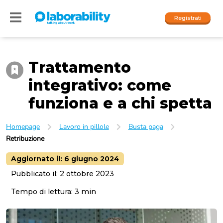
Registrati
Trattamento
Accedi
integrativo: come
I nostri social
funziona e a chi spetta
People
Homepage
Lavoro in pillole
Busta paga
Retribuzione
Company
Aggiornato il:
6 giugno 2024
Pubblicato il:
2 ottobre 2023
Tempo di lettura:
3
min