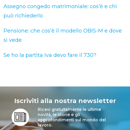
Assegno congedo matrimoniale: cos’è e chi
può richiederlo
Pensione: che cos’è il modello OBIS-M e dove
si vede
Se ho la partita Iva devo fare il 730?
Iscriviti alla nostra newsletter
Ricevi gratuitamente le ultime
novità, le storie e gli
approfondimenti sul mondo del
lavoro.