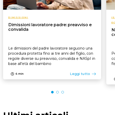
DIMISSIONI
I
E
Dimissioni lavoratore padre: preavviso e
convalida
N
c
Le dimissioni del padre lavoratore seguono una
procedura protetta fino ai tre anni del figlio, con
Pe
regole diverse su preavviso, convalida e NASpI in
co
base all’età del bambino
fi
Leggi tutto
4
min