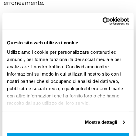
erroneamente.
A quanto ammonta il
trattamento aggiuntivo?
Questo sito web utilizza i cookie
Utilizziamo i cookie per personalizzare contenuti ed
L’importo viene riconosciuto
in base al reddito
annunci, per fornire funzionalità dei social media e per
complessivo annuo
. In particolare, tieni
analizzare il nostro traffico. Condividiamo inoltre
informazioni sul modo in cui utilizza il nostro sito con i
presente che:
nostri partner che si occupano di analisi dei dati web,
pubblicità e social media, i quali potrebbero combinarle
se percepisci redditi fino a 15.000 euro,
con altre informazioni che ha fornito loro o che hanno
verrà riconosciuto il trattamento in misura
raccolto dal suo utilizzo dei loro servizi.
piena
se i tuoi redditi da lavoro sono tra 15.001 e
Mostra dettagli
28.000 euro, avrai la possibilità di percepire