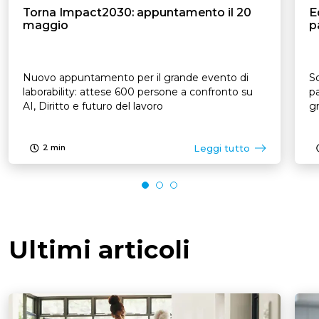
Torna Impact2030: appuntamento il 20
E
maggio
p
Nuovo appuntamento per il grande evento di
So
laborability: attese 600 persone a confronto su
pa
AI, Diritto e futuro del lavoro
Leggi tutto
2
min
Ultimi articoli