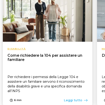
DISABILITÀ
M
Come richiedere la 104 per assistere un
D
familiare
Per richiedere i permessi della Legge 104 e
Le
assistere un familiare servono il riconoscimento
re
della disabilità grave e una specifica domanda
ob
all’INPS
es
p
Leggi tutto
6
min