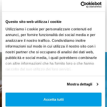
storie ed esperienze degli ospiti della giornata.
La partecipazione all’evento è gratuita, ma i
posti sono limitati. Per prenotarsi è sufficiente
Questo sito web utilizza i cookie
iscriversi alla
pagina dell’evento
.
Utilizziamo i cookie per personalizzare contenuti ed
annunci, per fornire funzionalità dei social media e per
analizzare il nostro traffico. Condividiamo inoltre
informazioni sul modo in cui utilizza il nostro sito con i
nostri partner che si occupano di analisi dei dati web,
pubblicità e social media, i quali potrebbero combinarle
Iscriviti alla nostra newsletter
con altre informazioni che ha fornito loro o che hanno
raccolto dal suo utilizzo dei loro servizi.
Ricevi gratuitamente le ultime
novità, le storie e gli
approfondimenti sul mondo del
lavoro.
Mostra dettagli
Iscriviti
Accetta tutti