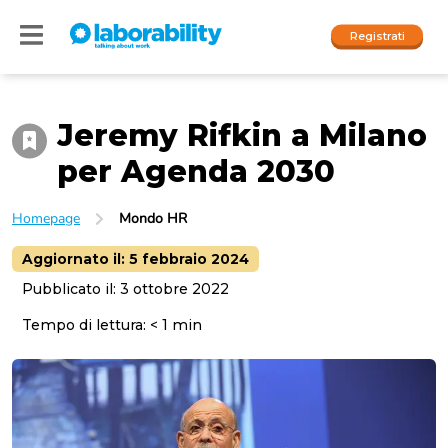
Registrati
Jeremy Rifkin a Milano
Accedi
per Agenda 2030
I nostri social
Homepage
Mondo HR
People
Aggiornato il:
5 febbraio 2024
Company
Pubblicato il:
3 ottobre 2022
Tempo di lettura:
< 1
min