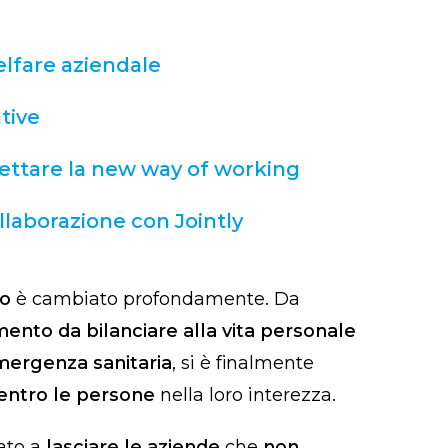
elfare aziendale
ative
gettare la new way of working
llaborazione con Jointly
ro
è cambiato profondamente. Da
ento da bilanciare alla vita personale
ergenza sanitaria
, si è finalmente
entro le persone
nella loro interezza.
iato a
lasciare le aziende
che
non