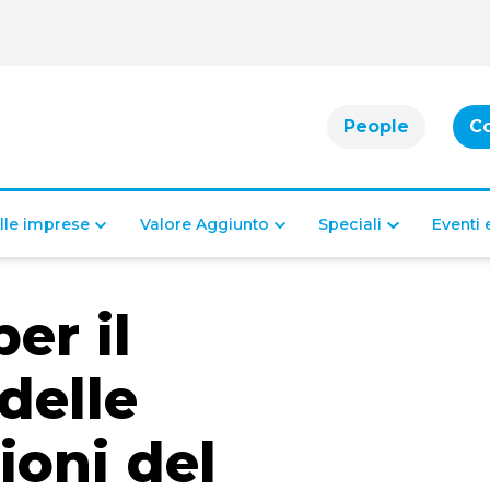
People
C
alle imprese
Valore Aggiunto
Speciali
Eventi
er il
delle
ioni del