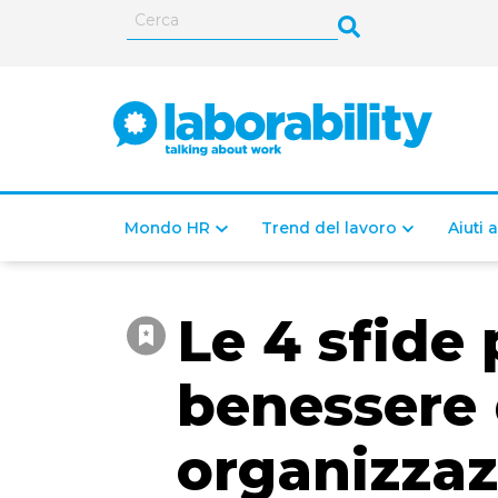
Mondo HR
Trend del lavoro
Aiuti 
Le 4 sfide p
benessere 
organizzaz