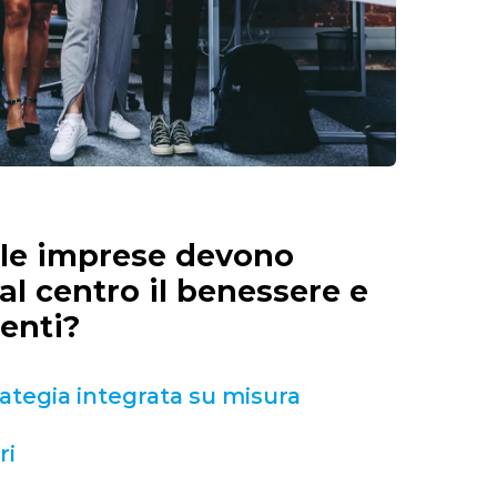
e le imprese devono
al centro il benessere e
lenti?
ategia integrata su misura
ri