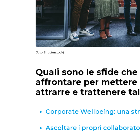
(foto Shutterstock)
Quali sono le sfide ch
affrontare per mettere 
attrarre e trattenere ta
Corporate Wellbeing: una str
Ascoltare i propri collaborato