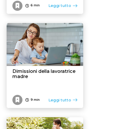
Leggi tutto
6
min
Dimissioni della lavoratrice
madre
Leggi tutto
9
min