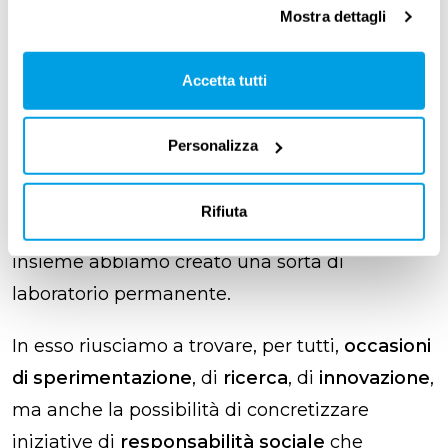
valore per l’
ambiente
e per la
comunità
”.
Mostra dettagli
Per
FERCAM Echo Labs
questo approccio è
Accetta tutti
diventato una modalità di pensiero con cui
gestire il mondo logistico, in un’ottica di
Personalizza
benessere delle organizzazioni
a 360 gradi:
“Lavoriamo in partnership con tante realtà sia
Rifiuta
del settore profit che no profit, proprio perchè
insieme abbiamo creato una sorta di
laboratorio permanente.
In esso riusciamo a trovare, per tutti,
occasioni
di sperimentazione
, di
ricerca
, di
innovazione
,
ma anche la possibilità di concretizzare
iniziative di
responsabilità sociale
che