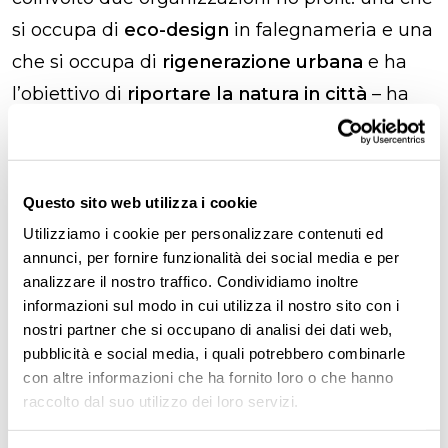
si occupa di
eco-design
in falegnameria
e una
che si occupa di
rigenerazione urbana
e ha
l’obiettivo di
riportare la natura in città
– ha
proseguito
Claudia Coscarella
.
Abbiamo offerto a 7
richiedenti asilo
e
rifugiati
Questo sito web utilizza i cookie
216 ore di formazione
che, a loro volta, hanno
Utilizziamo i cookie per personalizzare contenuti ed
permesso a questi ragazzi di
trovare
annunci, per fornire funzionalità dei social media e per
un’occupazione
, e abbiamo realizzato una
analizzare il nostro traffico. Condividiamo inoltre
bellissima stazione di biodiversità
che ha
informazioni sul modo in cui utilizza il nostro sito con i
nostri partner che si occupano di analisi dei dati web,
attratto l’attenzione dei nostri colleghi e anche
pubblicità e social media, i quali potrebbero combinarle
dei clienti. L’obiettivo è quello di mettere il
con altre informazioni che ha fornito loro o che hanno
benessere
delle persone al centro
raccolto dal suo utilizzo dei loro servizi.
dell’impresa e realizzare progetti che creino