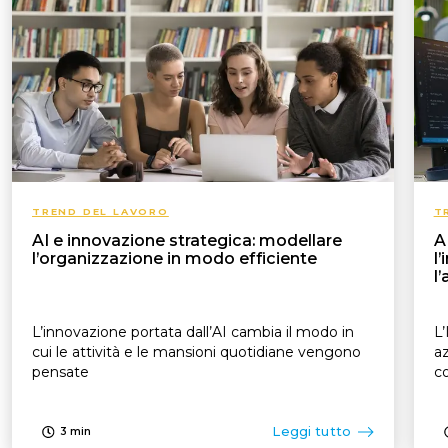
TREND DEL LAVORO
T
AI e innovazione strategica: modellare
A
l’organizzazione in modo efficiente
l
l
L’innovazione portata dall’AI cambia il modo in
L’
cui le attività e le mansioni quotidiane vengono
az
pensate
c
Leggi tutto
3
min