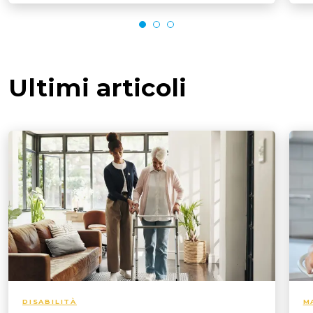
Ultimi articoli
DISABILITÀ
M