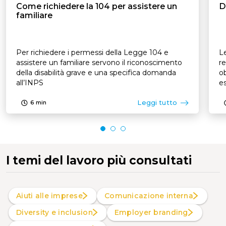
Come richiedere la 104 per assistere un
D
familiare
Per richiedere i permessi della Legge 104 e
Le
assistere un familiare servono il riconoscimento
re
della disabilità grave e una specifica domanda
ob
all’INPS
es
p
Leggi tutto
6
min
I temi del lavoro più consultati
Aiuti alle imprese
Comunicazione interna
Diversity e inclusion
Employer branding