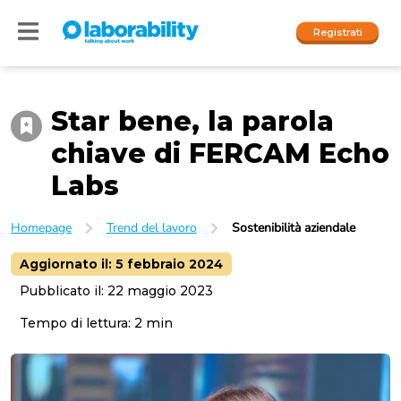
Registrati
Star bene, la parola
Accedi
chiave di FERCAM Echo
I nostri social
Labs
People
Homepage
Trend del lavoro
Sostenibilità aziendale
Company
Aggiornato il:
5 febbraio 2024
Pubblicato il:
22 maggio 2023
Tempo di lettura:
2
min