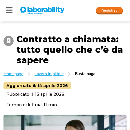
Registrati
Contratto a chiamata:
Accedi
tutto quello che c’è da
I nostri social
sapere
People
Homepage
Lavoro in pillole
Busta paga
Company
Aggiornato il:
14 aprile 2026
Pubblicato il:
13 aprile 2026
Tempo di lettura:
11
min