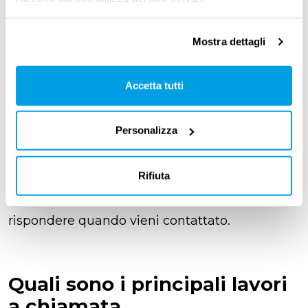
Per questo motivo, anche le ore settimanali
possono cambiare di volta in volta
. In una
Mostra dettagli
settimana potresti lavorare di più e in un’altra
di meno, a seconda dei periodi in cui c’è più
Accetta tutti
bisogno di personale.
Personalizza
Il contratto, però, deve indicare in modo chiaro
alcuni elementi fondamentali. Per esempio,
deve spiegare come avviene la chiamata al
Rifiuta
lavoro e se hai oppure no l’obbligo di
rispondere quando vieni contattato.
Quali sono i principali lavori
a chiamata