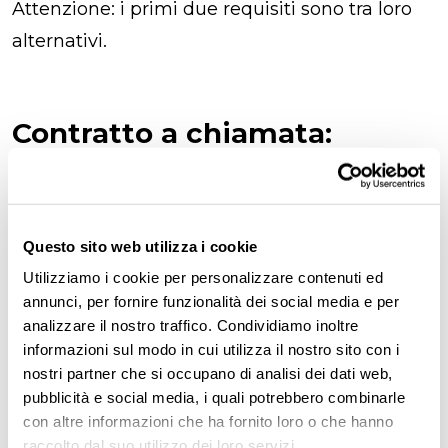
Attenzione: i primi due requisiti sono tra loro
alternativi.
Contratto a chiamata:
quante ore prevede?
Quando ti chiedi quante ore prevede un
Questo sito web utilizza i cookie
contratto a chiamata, la prima cosa da sapere
Utilizziamo i cookie per personalizzare contenuti ed
è che
non esiste un numero fisso di ore
né al
annunci, per fornire funzionalità dei social media e per
giorno né alla settimana. A differenza di altri
analizzare il nostro traffico. Condividiamo inoltre
rapporti di lavoro da dipendente, con il lavoro
informazioni sul modo in cui utilizza il nostro sito con i
nostri partner che si occupano di analisi dei dati web,
intermittente lavori solo quando chi ti assume
pubblicità e social media, i quali potrebbero combinarle
ti chiama, in base alle necessità dell’attività.
con altre informazioni che ha fornito loro o che hanno
raccolto dal suo utilizzo dei loro servizi.