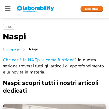
Registrati
TAG
Naspi
Accedi
I nostri social
Homepage
Naspi
People
Che cos'è la NASpI e come funziona?
In questa
sezione troverai tutti gli articoli di approfondimento
Company
e le novità in materia.
Naspi
: scopri tutti i nostri articoli
dedicati