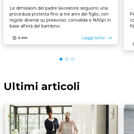
Le dimissioni del padre lavoratore seguono una
procedura protetta fino ai tre anni del figlio, con
Pe
regole diverse su preavviso, convalida e NASpI in
co
base all’età del bambino
fi
Leggi tutto
4
min
Ultimi articoli