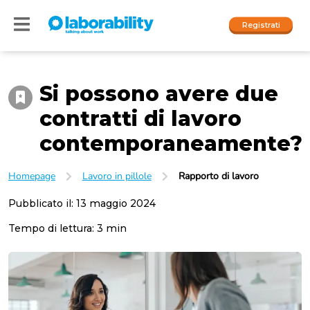
Registrati
Si possono avere due
Accedi
contratti di lavoro
I nostri social
contemporaneamente?
People
Homepage
Lavoro in pillole
Rapporto di lavoro
Company
Pubblicato il:
13 maggio 2024
Tempo di lettura:
3
min