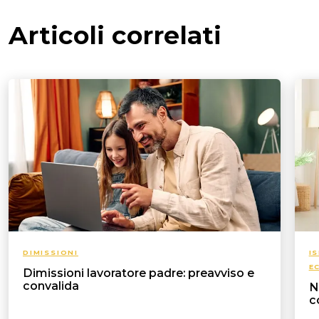
Articoli correlati
DIMISSIONI
I
E
Dimissioni lavoratore padre: preavviso e
convalida
N
c