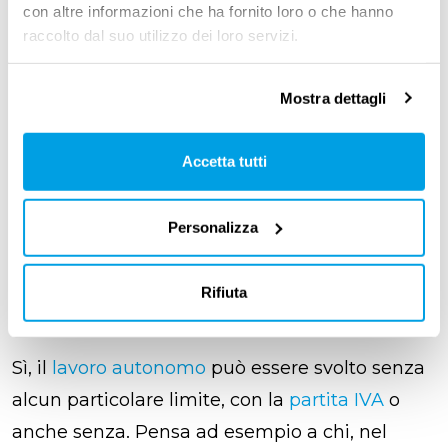
con altre informazioni che ha fornito loro o che hanno
La regola principale è il rispetto dell’orario
raccolto dal suo utilizzo dei loro servizi.
massimo settimanale
e la non concorrenza,
oltre agli altri obblighi secondari, ma
Mostra dettagli
comunque importanti.
Accetta tutti
Può essere svolto, come
Personalizza
secondo, un lavoro
autonomo (con la partita
Rifiuta
IVA)?
Sì, il
lavoro autonomo
può essere svolto senza
alcun particolare limite, con la
partita IVA
o
anche senza. Pensa ad esempio a chi, nel