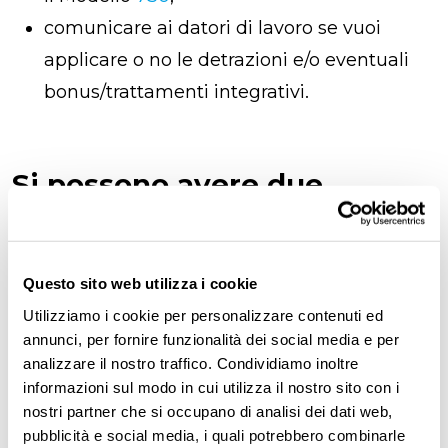
comunicare ai datori di lavoro se vuoi
applicare o no le detrazioni e/o eventuali
bonus/trattamenti integrativi.
Si possono avere due
contratti di lavoro a tempo
indeterminato
Questo sito web utilizza i cookie
La legge non prevede un limite massimo di
Utilizziamo i cookie per personalizzare contenuti ed
rapporti di lavoro subordinato. Non c’è alcuna
annunci, per fornire funzionalità dei social media e per
disposizione specifica sul numero di
contratti
analizzare il nostro traffico. Condividiamo inoltre
informazioni sul modo in cui utilizza il nostro sito con i
di lavoro che un dipendente può sottoscrivere
nostri partner che si occupano di analisi dei dati web,
e avere in corso.
pubblicità e social media, i quali potrebbero combinarle