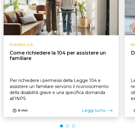
DISABILITÀ
M
Come richiedere la 104 per assistere un
D
familiare
Per richiedere i permessi della Legge 104 e
Le
assistere un familiare servono il riconoscimento
re
della disabilità grave e una specifica domanda
ob
all’INPS
es
p
Leggi tutto
6
min