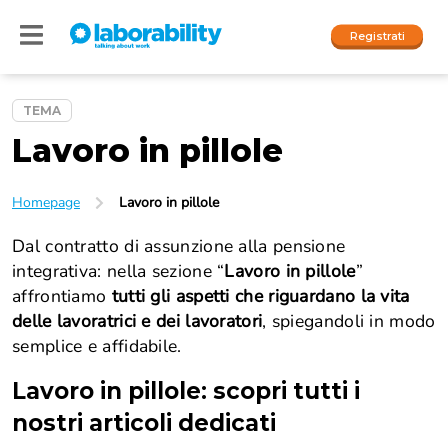
Registrati
TEMA
Lavoro in pillole
Accedi
I nostri social
Homepage
Lavoro in pillole
People
Dal contratto di assunzione alla pensione
integrativa: nella sezione “
Lavoro in pillole
”
Company
affrontiamo
tutti gli aspetti che riguardano la vita
delle lavoratrici e dei lavoratori
, spiegandoli in modo
semplice e affidabile.
Lavoro in pillole
: scopri tutti i
nostri articoli dedicati