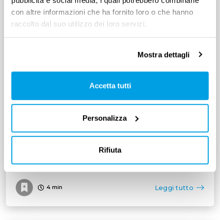
con altre informazioni che ha fornito loro o che hanno
raccolto dal suo utilizzo dei loro servizi.
Mostra dettagli
DIMISSIONI
Cos’è l’assenza ingiustificata e quali
Accetta tutti
sono le conseguenze per i lavoratori
Personalizza
L’assenza ingiustificata può portare a sanzioni,
sospensioni o anche al licenziamento in alcuni casi
Rifiuta
Leggi tutto
4
min