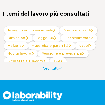
Part time
Smart working
Trasferta
I temi del lavoro più consultati
Assegno unico universale
Bonus e sussidi
Dimissioni
Legge 104
Licenziamento
Malattia
Maternità e paternità
Naspi
Novità lavoro
Pensione e previdenza
Sicurezza sul lavoro
TFR
Vedi tutti
Welfare aziendale