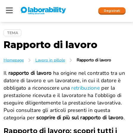
Registrati
TEMA
Rapporto di lavoro
Accedi
I nostri social
Homepage
Lavoro in pillole
Rapporto di lavoro
People
Il
rapporto di lavoro
ha origine nel contratto tra un
datore di lavoro e un lavoratore, in cui il datore è
Company
obbligato a riconoscere una
retribuzione
per la
prestazione ricevuta e il lavoratore ha l'obbligo di
eseguire diligentemente la prestazione lavorativa.
Puoi consultare gli articoli presenti in questa
categoria per
scoprire di più sul rapporto di lavoro
.
Rapporto di lavoro
: scopri tutti i